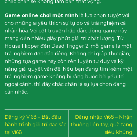
chắc chắn sẽ không làm bạn thất vọng.
Game online chơi một mình
là lựa chọn tuyệt vời
cho những ai yêu thích sự tự do và trải nghiệm cá
nhân hóa. Với cốt truyện hấp dẫn, dòng game này
mang đến nhiều giây phút giải trí chất lượng. Từ
House Flipper đến Dead Trigger 2, mỗi game là một
trải nghiệm độc đáo riêng. Không chỉ giúp thư giãn,
những tựa game này còn rèn luyện tư duy và kỹ
năng giải quyết vấn đề. Nếu bạn đang tìm kiếm một
trải nghiệm game không bị ràng buộc bởi yếu tố
ngoại cảnh, thì đây chắc chắn là sự lựa chọn đáng
cân nhắc.
Đăng ký Vi68 – Bắt đầu
Đăng nhập Vi68 – Nhận
hành trình giải trí đặc sắc
thưởng liền tay, quà tặng
tại Vi68
siêu khủng