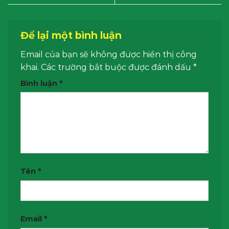
Để lại một bình luận
Email của bạn sẽ không được hiển thị công
khai.
Các trường bắt buộc được đánh dấu
*
Bình luận
*
Tên
*
Email
*