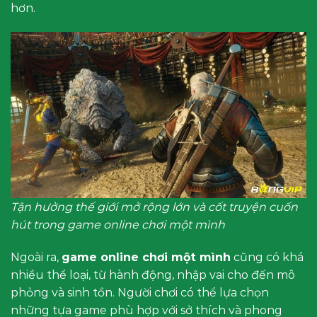
hơn.
Tận hưởng thế giới mở rộng lớn và cốt truyện cuốn
hút trong game online chơi một mình
Ngoài ra,
game online chơi một mình
cũng có khá
nhiều thể loại, từ hành động, nhập vai cho đến mô
phỏng và sinh tồn. Người chơi có thể lựa chọn
những tựa game phù hợp với sở thích và phong