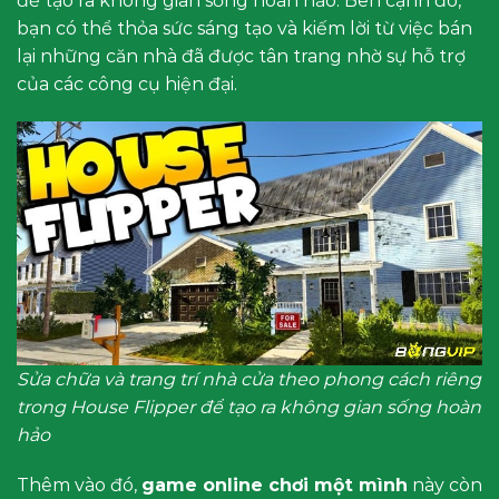
để tạo ra không gian sống hoàn hảo. Bên cạnh đó,
bạn có thể thỏa sức sáng tạo và kiếm lời từ việc bán
lại những căn nhà đã được tân trang nhờ sự hỗ trợ
của các công cụ hiện đại.
Sửa chữa và trang trí nhà cửa theo phong cách riêng
trong House Flipper để tạo ra không gian sống hoàn
hảo
Thêm vào đó,
game online chơi một mình
này còn