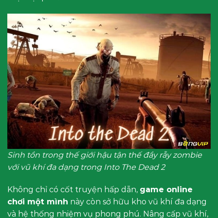
Sinh tồn trong thế giới hậu tận thế đầy rẫy zombie
với vũ khí đa dạng trong Into The Dead 2
Không chỉ có cốt truyện hấp dẫn,
game online
chơi một mình
này còn sở hữu kho vũ khí đa dạng
và hệ thống nhiệm vụ phong phú. Nâng cấp vũ khí,