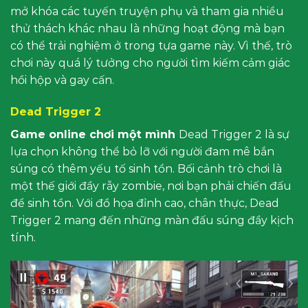
mở khóa các tuyến truyện phụ và tham gia nhiều
thử thách khác nhau là những hoạt động mà bạn
có thể trải nghiệm ở trong tựa game này. Vì thế, trò
chơi này quá lý tưởng cho người tìm kiếm cảm giác
hồi hộp và gay cấn.
Dead Trigger 2
Game online chơi một mình
Dead Trigger 2 là sự
lựa chọn không thể bỏ lỡ với người đam mê bắn
súng có thêm yếu tố sinh tồn. Bối cảnh trò chơi là
một thế giới đầy rẫy zombie, nơi bạn phải chiến đấu
để sinh tồn. Với đồ họa đỉnh cao, chân thực, Dead
Trigger 2 mang đến những màn đấu súng đầy kịch
tính.