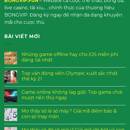
BONGVIP.FUN
– Website cá cược thể thao, bóng đá,
live casino, tài xỉu,… chính thức của thương hiệu
BONGVIP. Đăng ký ngay để nhận đa dạng khuyến
mãi cho cược thủ.
BÀI VIẾT MỚI
Những game offline hay cho iOS miễn phí
đáng tải nhất
Top vận động viên Olympic xuất sắc nhất
thế kỷ 21
Game online không lag giật: Top game chơi
mượt nên thử ngay
Mơ thấy số lẻ số mấy? Giải mã điềm báo &
con số may mắn
Mơ thấy sổ đỏ số mấy? Giải mã chi tiết và con