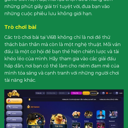
những phút giây giải trí tuyệt vời, đưa bạn vào
những cuộc phiêu lưu không giới hạn.
Trò chơi bài
Các trò chơi bài tại Vi68 không chỉ là nơi để thử
thách bản thân mà còn là một nghệ thuật. Mỗi ván
đấu là một cơ hội để bạn thể hiện chiến lược và tài
khéo léo của mình. Hãy tham gia vào các giải đấu
hấp dẫn, nơi bạn có thể làm cho niềm đam mê của
mình tỏa sáng và cạnh tranh với những người chơi
tài năng khác.