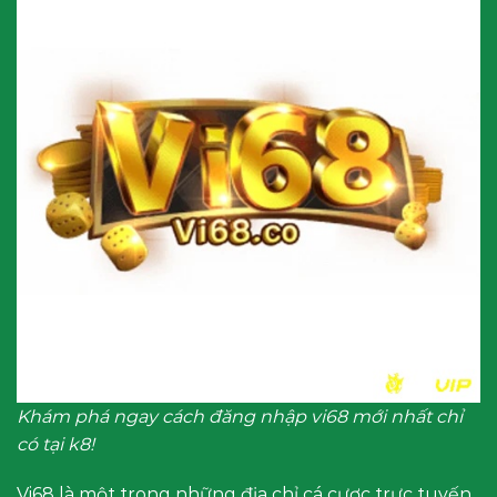
Khám phá ngay cách đăng nhập vi68 mới nhất chỉ
có tại k8!
Vi68 là một trong những địa chỉ cá cược trực tuyến