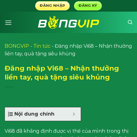
Skip
ĐĂNG NHẬP
ĐĂNG KÝ
to
content
BONGVIP
-
Tin tức
-
Đăng nhập Vi68 – Nhận thưởng
liền tay, quà tặng siêu khủng
Đăng nhập Vi68 – Nhận thưởng
liền tay, quà tặng siêu khủng
Nội dung chính
Vi68 đã khẳng định được vị thế của mình trong thị