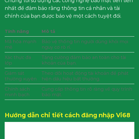
Chúng tôi sử dụng các công nghệ bảo mật tiên tiến
nhất để đảm bảo rằng thông tin cá nhân và tài
chính của bạn được bảo vệ một cách tuyệt đối.
Tính năng
Mô tả
Mã hóa mạnh
Bảo vệ thông tin người dùng khỏi mọi
mẽ
nguy cơ rò rỉ.
Xác thực đa
Tăng cường đảm bảo an toàn cho tài
lớp
khoản của bạn.
Giám sát
Theo dõi hoạt động tài khoản để phát
thường xuyên
hiện dấu hiệu bất thường.
Chính sách
Cung cấp thông tin rõ ràng về quy trình
minh bạch
bảo mật.
Hướng dẫn chi tiết cách đăng nhập Vi68