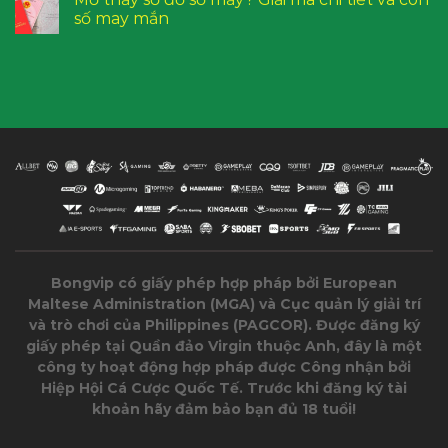
số may mắn
Bongvip có giấy phép hợp pháp bởi European
Maltese Administration (MGA) và Cục quản lý giải trí
và trò chơi của Philippines (PAGCOR). Được đăng ký
giấy phép tại Quần đảo Virgin thuộc Anh, đây là một
công ty hoạt động hợp pháp được Công nhận bởi
Hiệp Hội Cá Cược Quốc Tế. Trước khi đăng ký tài
khoản hãy đảm bảo bạn đủ 18 tuổi!