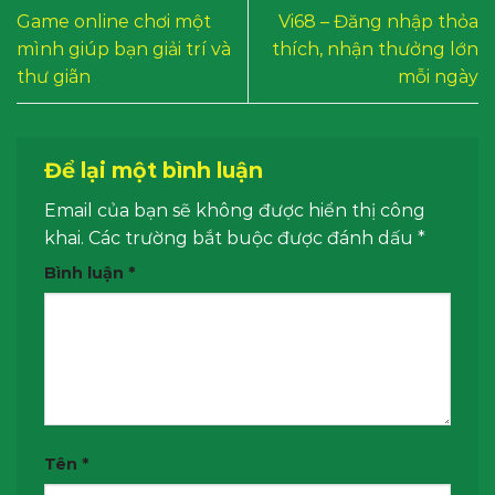
Game online chơi một
Vi68 – Đăng nhập thỏa
mình giúp bạn giải trí và
thích, nhận thưởng lớn
thư giãn
mỗi ngày
Để lại một bình luận
Email của bạn sẽ không được hiển thị công
khai.
Các trường bắt buộc được đánh dấu
*
Bình luận
*
Tên
*