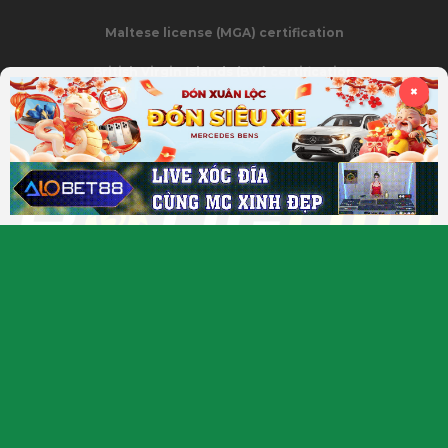
Maltese license (MGA) certification
British Virgin Islands (BVI) certification
✖
The Philippines (PAGCOR) license
Về chúng tôi
Đăng ký Bongvip
Chính sách bảo mật
Đăng nhập Bongvip
Điều khoản và điều
kiện