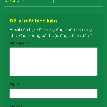
Kèo Double Chance (Cơ
Kèo 1/4 là sao? Hướng dẫn
hội kép) là gì? Cách chơi
vào kèo 1/4 hiệu quả nhất
kèo chuẩn
Để lại một bình luận
Email của bạn sẽ không được hiển thị công
khai.
Các trường bắt buộc được đánh dấu
*
Bình luận
*
Tên
*