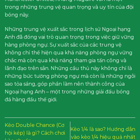
xuyên tham gia vào các pha tấn công từ các tình
huống cố định và ghi nhiều bàn thắng quan trọng.
Dù đã trải qua một số khó khăn trong sự nghiệp tại
Manchester United, nhưng Maguire vẫn là một
trong những trung vệ quan trọng và uy tín của đội
bóng này.
Những trung vệ xuất sắc trong lịch sử Ngoại hạng
Anh đã đóng vai trò quan trọng trong việc giữ vững
hàng phòng ngự. Sự xuất sắc của các trung vệ
không chỉ thể hiện qua khả năng phòng ngự vững
chắc mà còn qua khả năng tham gia tấn công và
lãnh đạo trên sân. Những cầu thủ này không chỉ là
những bức tường phòng ngự mà còn là những ngôi
sao tỏa sáng, góp phần làm nên thành công của
Ngoại hạng Anh – một trong những giải đấu bóng
đá hàng đầu thế giới.