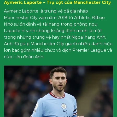
Aymeric Laporte – Trụ cột của Manchester City
Aymeric Laporte là trung vệ đã gia nhập
Manchester City vào năm 2018 từ Athletic Bilbao.
Nhờ sự ổn định và tài năng trong phòng ngự
Laporte nhanh chóng khẳng định mình là một
trong những trung vệ hay nhất Ngoại hạng Anh.
Anh đã giúp Manchester City giành nhiều danh hiệu
lớn bao gồm nhiều chức vô địch Premier League và
cúp Liên đoàn Anh.