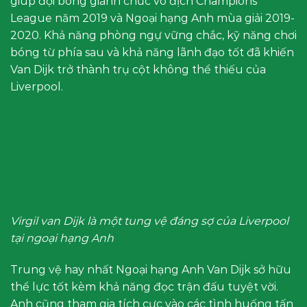
giúp đội bóng giành chức vô địch Champions
League năm 2019 và Ngoại hạng Anh mùa giải 2019-
2020. Khả năng phòng ngự vững chắc, kỹ năng chơi
bóng từ phía sau và khả năng lãnh đạo tốt đã khiến
Van Dijk trở thành trụ cột không thể thiếu của
Liverpool.
Virgil van Dijk là một tung vệ đáng sợ của Liverpool
tại ngoại hạng Anh