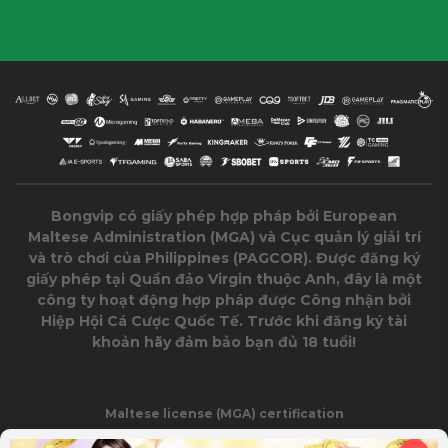
Mơ thấy sổ đỏ số mấy? Giải mã chi tiết và con
số may mắn
Bongvip có giấy phép hợp pháp bởi European
Maltese Administration (MGA) và Cục quản lý giải trí
và trò chơi của Philippines (PAGCOR). Được đăng ký
giấy phép tại Quần đảo Virgin thuộc Anh, đây là một
công ty hoạt động hợp pháp được Công nhận bởi
Hiệp Hội Cá Cược Quốc Tế. Trước khi đăng ký tài
khoản hãy đảm bảo bạn đủ 18 tuổi!