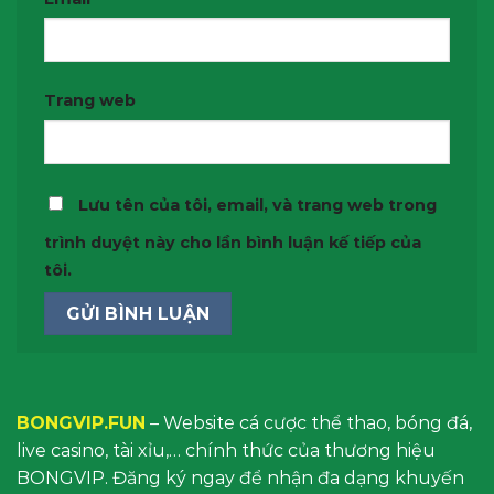
Email
*
Trang web
Lưu tên của tôi, email, và trang web trong
trình duyệt này cho lần bình luận kế tiếp của
tôi.