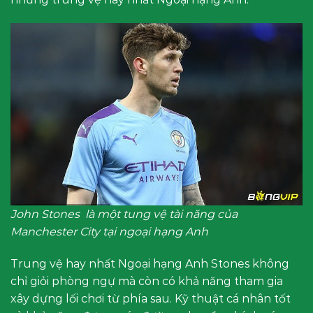
John Stones là một tung vệ tài năng của
Manchester City tại ngoại hạng Anh
Trung vệ hay nhất Ngoại hạng Anh Stones không
chỉ giỏi phòng ngự mà còn có khả năng tham gia
xây dựng lối chơi từ phía sau. Kỹ thuật cá nhân tốt