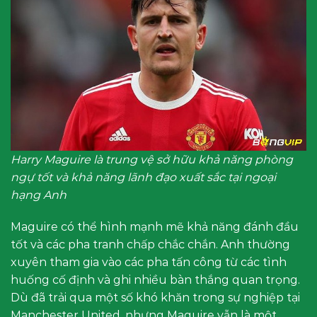
Harry Maguire là trung vệ sở hữu khả năng phòng
ngự tốt và khả năng lãnh đạo xuất sắc tại ngoại
hạng Anh
Maguire có thể hình mạnh mẽ khả năng đánh đầu
tốt và các pha tranh chấp chắc chắn. Anh thường