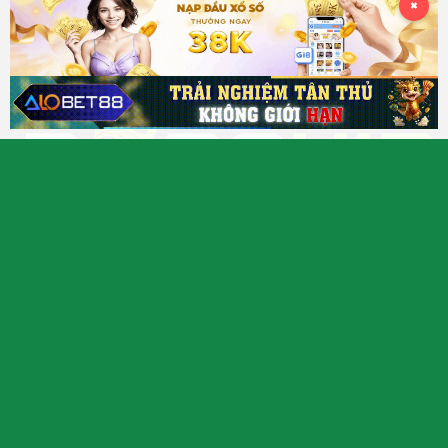
✖
Maltese license (MGA) certification
British Virgin Islands (BVI) certification
The Philippines (PAGCOR) license
Về chúng tôi
Đăng ký Bongvip
Chính sách bảo mật
Đăng nhập Bongvip
Điều khoản và điều
kiện