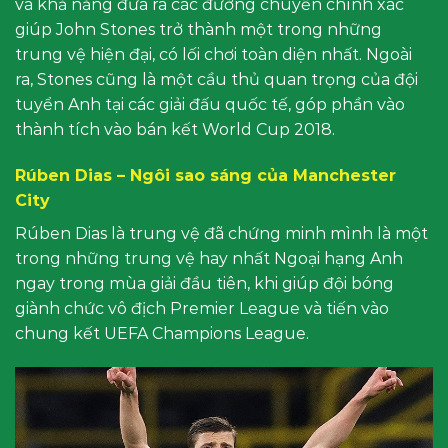
và khả năng đưa ra các đường chuyền chính xác
giúp John Stones trở thành một trong những
trung vệ hiện đại, có lối chơi toàn diện nhất. Ngoài
ra, Stones cũng là một cầu thủ quan trọng của đội
tuyển Anh tại các giải đấu quốc tế, góp phần vào
thành tích vào bán kết World Cup 2018.
Rúben Dias – Ngôi sao sáng của Manchester
City
Rúben Dias là trung vệ đã chứng minh mình là một
trong những trung vệ hay nhất Ngoại hạng Anh
ngay trong mùa giải đầu tiên, khi giúp đội bóng
giành chức vô địch Premier League và tiến vào
chung kết UEFA Champions League.