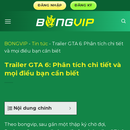
Skip
ĐĂNG NHẬP
ĐĂNG KÝ
to
content
BONGVIP
-
Tin tức
-
Trailer GTA 6: Phân tích chi tiết
và mọi điều bạn cần biết
Trailer GTA 6: Phân tích chi tiết và
mọi điều bạn cần biết
Nội dung chính
Theo bongvip, sau gần một thập kỷ chờ đợi,