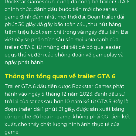
Rockstar Games cuối cùng đã công bố trailer GTA 6
chính thức, đánh dấu bước tiến mới cho series
game đình đám nhất mọi thời đại. Đoạn trailer dài 1
phút 30 giây đã gây bão toàn cầu, thu hút hàng
trăm triệu lượt xem chỉ trong vài ngày đầu tiên. Bài
viết này sẽ phân tích sâu sắc mọi khía cạnh của
trailer GTA 6, từ những chi tiết dễ bỏ qua, easter
eggs thú vị, đến các phỏng đoán về gameplay và
ngày phát hành.
Thông tin tổng quan về trailer GTA 6
Trailer GTA 6 đầu tiên được Rockstar Games phát
hành vào ngày 5 tháng 12 năm 2023, đánh dấu sự
trở lại của series sau hơn 10 năm kể từ GTA 5. Đây là
đoạn trailer dài 1 phút 31 giây, được sản xuất bằng
công nghệ đồ họa in-game, không phải CGI tiền kết
xuất, cho thấy chất lượng hình ảnh thực tế của
game.