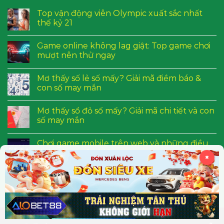
Top vận động viên Olympic xuất sắc nhất
thế kỷ 21
Game online không lag giật: Top game chơi
mượt nên thử ngay
Mơ thấy số lẻ số mấy? Giải mã điềm báo &
con số may mắn
Mơ thấy sổ đỏ số mấy? Giải mã chi tiết và con
số may mắn
Chơi game mobile trên web và những điều
thú vị bạn nên biết
✖