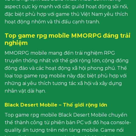
aspect cực kỳ mạnh với các guild hoạt động sôi nổi,
đặc biệt phù hợp với game thủ Việt Nam yêu thích
hoạt động nhóm và thi đấu cạnh tranh.
Top game rpg mobile MMORPG đáng trải
nghiệm
MMORPG mobile mang đến trải nghiệm RPG
truyền thống nhất với thế giới rộng lớn, cộng đồng
đông đảo và các hoạt động xã hội phong phú. Thể
loại top game rpg mobile này đặc biệt phù hợp với
những ai yêu thích tương tác xã hội và xây dựng
nhân vật dài hạn.
Black Desert Mobile – Thế giới rộng lớn
Top game rpg mobile Black Desert Mobile chuyển
thể thành công từ phiên bản PC với đồ họa console-
quality ấn tượng trên nền tảng mobile. Game nổi