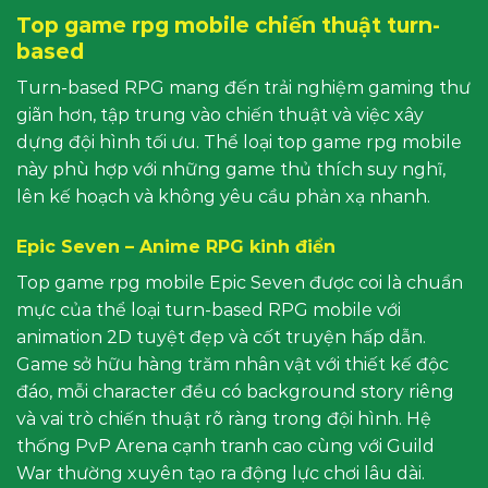
Top game rpg mobile chiến thuật turn-
based
Turn-based RPG mang đến trải nghiệm gaming thư
giãn hơn, tập trung vào chiến thuật và việc xây
dựng đội hình tối ưu. Thể loại top game rpg mobile
này phù hợp với những game thủ thích suy nghĩ,
lên kế hoạch và không yêu cầu phản xạ nhanh.
Epic Seven – Anime RPG kinh điển
Top game rpg mobile Epic Seven được coi là chuẩn
mực của thể loại turn-based RPG mobile với
animation 2D tuyệt đẹp và cốt truyện hấp dẫn.
Game sở hữu hàng trăm nhân vật với thiết kế độc
đáo, mỗi character đều có background story riêng
và vai trò chiến thuật rõ ràng trong đội hình. Hệ
thống PvP Arena cạnh tranh cao cùng với Guild
War thường xuyên tạo ra động lực chơi lâu dài.