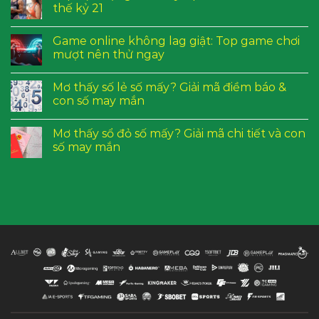
thế kỷ 21
Game online không lag giật: Top game chơi
mượt nên thử ngay
Mơ thấy số lẻ số mấy? Giải mã điềm báo &
con số may mắn
Mơ thấy sổ đỏ số mấy? Giải mã chi tiết và con
số may mắn