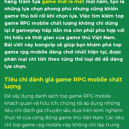
hàng trăm tựa
game mới ra mắt
mỗi năm, tạo ra
những lựa chọn phong phú nhưng cũng khiến
game thủ bối rối khi chọn lựa. Việc tìm kiếm top
game RPG mobile chất lượng không chỉ dừng
lại ở gameplay hấp dẫn mà còn phải phù hợp với
thị hiếu và thời gian của game thủ Việt Nam.
Bài viết này bongvip sẽ giúp bạn khám phá top
game rpg mobile đáng chơi nhất hiện tại, được
phân loại chi tiết theo từng thể loại để dễ dàng
lựa chọn.
Tiêu chí đánh giá game RPG mobile chất
lượng
Để xây dựng danh sách top game RPG mobile
khách quan và hữu ích, chúng tôi áp dụng những
tiêu chí đánh giá chuyên sâu dựa trên kinh nghiệm
thực tế của cộng đồng game thủ Việt Nam. Các tiêu
chí top game rpg mobile này không chỉ tập trung