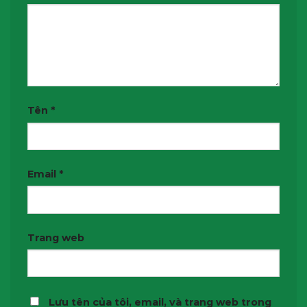
Tên
*
Email
*
Trang web
Lưu tên của tôi, email, và trang web trong