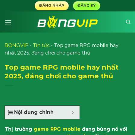
Skip
ĐĂNG NHẬP
ĐĂNG KÝ
to
content
BONGVIP
-
Tin tức
-
Top game RPG mobile hay
nhất 2025, đáng chơi cho game thủ
Top game RPG mobile hay nhất
2025, đáng chơi cho game thủ
Nội dung chính
Thị trường
game RPG mobile
đang bùng nổ với