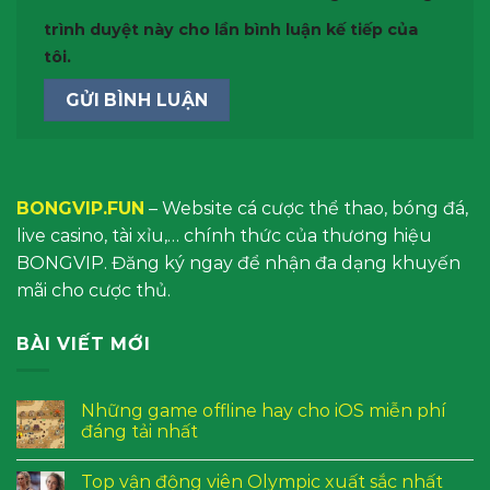
trình duyệt này cho lần bình luận kế tiếp của
tôi.
BONGVIP.FUN
– Website cá cược thể thao, bóng đá,
live casino, tài xỉu,… chính thức của thương hiệu
BONGVIP. Đăng ký ngay để nhận đa dạng khuyến
mãi cho cược thủ.
BÀI VIẾT MỚI
Những game offline hay cho iOS miễn phí
đáng tải nhất
Top vận động viên Olympic xuất sắc nhất