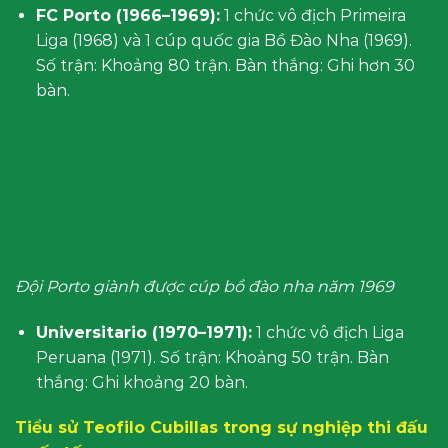
Dưới đây là thành tích trong
tiểu sử Teofilo
Cubillas
tại các câu lạc bộ:
Alianza Lima (1960–1965):
3 chức vô địch Liga
Peruana (1962, 1964, 1965). Số trận: Khoảng 150
trận. Bàn thắng: Hơn 100 bàn.
FC Porto (1966–1969):
1 chức vô địch Primeira
Liga (1968) và 1 cúp quốc gia Bồ Đào Nha (1969).
Số trận: Khoảng 80 trận. Bàn thắng: Ghi hơn 30
bàn.