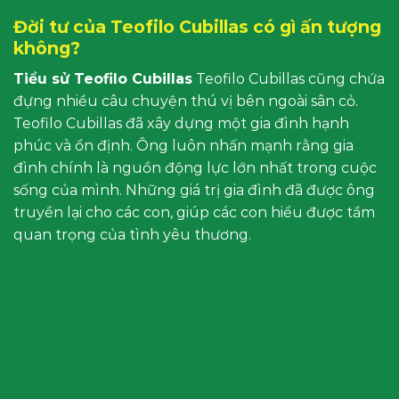
Cúp bóng đá Nam Mỹ (Copa América):
1969 đạt
giải Nhất cùng đội tuyển Peru. 1975 giúp Peru
giành chức vô địch.
Peru vô địch Copa America năm 1975
Đời tư của Teofilo Cubillas có gì ấn tượng
không?