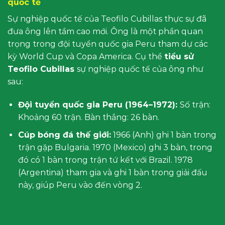
Đội Porto giành được cúp bồ đào nha năm 1969
Universitario (1970–1971):
1 chức vô địch Liga
Peruana (1971). Số trận: Khoảng 50 trận. Bàn
thắng: Ghi khoảng 20 bàn.
Tiểu sử Teofilo Cubillas trong sự nghiệp thi đấu
quốc tế
Sự nghiệp quốc tế của Teofilo Cubillas thực sự đã
đưa ông lên tầm cao mới. Ông là một phần quan
trọng trong đội tuyển quốc gia Peru tham dự các
kỳ World Cup và Copa America. Cụ thể
tiểu sử
Teofilo Cubillas
sự nghiệp quốc tế của ông như
sau: