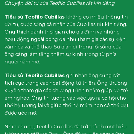
Tiểu sử Teofilo Cubillas
Teofilo Cubillas cũng chứa
đựng nhiều câu chuyện thú vị bên ngoài sân cỏ.
Teofilo Cubillas đã xây dựng một gia đình hạnh
phúc và ổn định. Ông luôn nhấn mạnh rằng gia
đình chính là nguồn động lực lớn nhất trong cuộc
sống của mình. Những giá trị gia đình đã được ông
truyền lại cho các con, giúp các con hiểu được tầm
quan trọng của tình yêu thương.