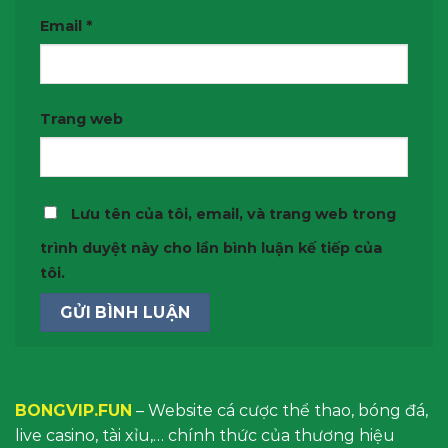
Giải đua xe F1 là gì? Môn
Giải thưởng fifa nam cầu
thể thao tốc độ gây sốt
thủ xuất sắc nhất năm
trên thế giới
đầy danh giá
Để lại một bình luận
Email của bạn sẽ không được hiển thị công
khai.
Các trường bắt buộc được đánh dấu
*
Bình luận
*
Tên
*