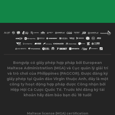
live casino, tài xỉu,… chính thức của thương hiệu
BONGVIP. Đăng ký ngay để nhận đa dạng khuyến
mãi cho cược thủ.
BÀI VIẾT MỚI
Top vận động viên Olympic xuất sắc nhất
thế kỷ 21
Game online không lag giật: Top game chơi
mượt nên thử ngay
Mơ thấy số lẻ số mấy? Giải mã điềm báo &
con số may mắn
Mơ thấy sổ đỏ số mấy? Giải mã chi tiết và con
số may mắn
Chơi game mobile trên web và những điều