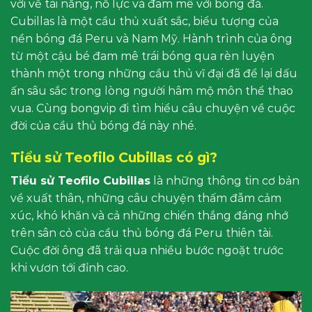
vời về tài năng, nỗ lực và đam mê với bóng đá.
Cubillas là một cầu thủ xuất sắc, biểu tượng của
nền bóng đá Peru và Nam Mỹ. Hành trình của ông
từ một cậu bé đam mê trái bóng qua rèn luyện
thành một trong những cầu thủ vĩ đại đã để lại dấu
ấn sâu sắc trong lòng người hâm mộ môn thể thao
vua. Cùng bongvip đi tìm hiểu câu chuyện về cuộc
đời của cầu thủ bóng đá này nhé.
Tiểu sử Teofilo Cubillas có gì?
Tiểu sử Teofilo Cubillas
là những thông tin cơ bản
về xuất thân, những câu chuyện thấm đẫm cảm
xúc, khó khăn và cả những chiến thắng đáng nhớ
trên sân cỏ của cầu thủ bóng đá Peru thiên tài.
Cuộc đời ông đã trải qua nhiều bước ngoặt trước
khi vươn tới đỉnh cao.