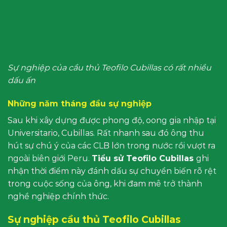
Sự nghiệp của cầu thủ Teofilo Cubillas có rất nhiều
dấu ấn
Những năm tháng đầu sự nghiệp
Sau khi xây dựng được phong độ, oong gia nhập tại
Universitario, Cubillas. Rất nhanh sau đó ông thu