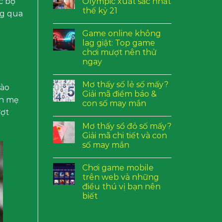
Olympic xuất sắc nhất
c bộ
thế kỷ 21
ng qua
Game online không
lag giật: Top game
chơi mượt nên thử
ngay
Mơ thấy số lẻ số mấy?
vào
Giải mã điềm báo &
òn mẹ
con số may mắn
ượt
Mơ thấy sổ đỏ số mấy?
Giải mã chi tiết và con
số may mắn
Chơi game mobile
trên web và những
điều thú vị bạn nên
biết