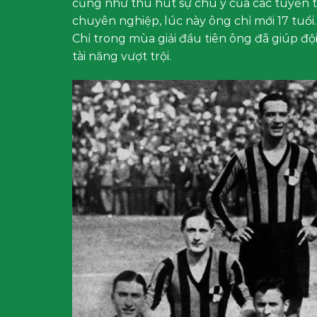
cũng như thu hút sự chú ý của các tuyển t
chuyên nghiệp, lúc này ông chỉ mới 17 tuổi.
Chỉ trong mùa giải đầu tiên ông đã giúp đ
tài năng vượt trội.