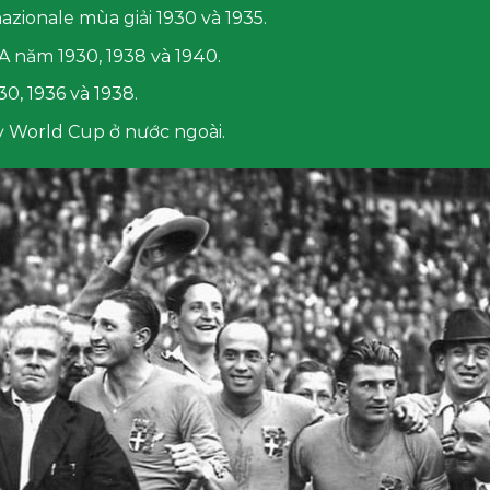
azionale mùa giải 1930 và 1935.
e A năm 1930, 1938 và 1940.
0, 1936 và 1938.
ỳ World Cup ở nước ngoài.