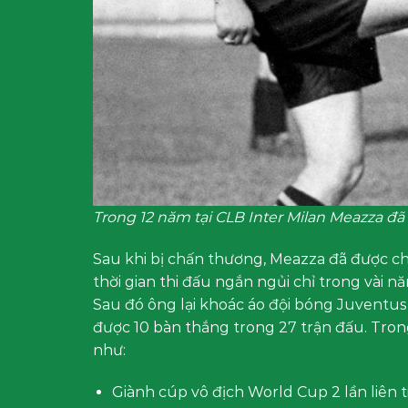
Trong 12 năm tại CLB Inter Milan Meazza đ
Sau khi bị chấn thương, Meazza đã được ch
thời gian thi đấu ngắn ngủi chỉ trong vài 
Sau đó ông lại khoác áo đội bóng Juventus
được 10 bàn thắng trong 27 trận đấu. Tro
như:
Giành cúp vô địch World Cup 2 lần liên t