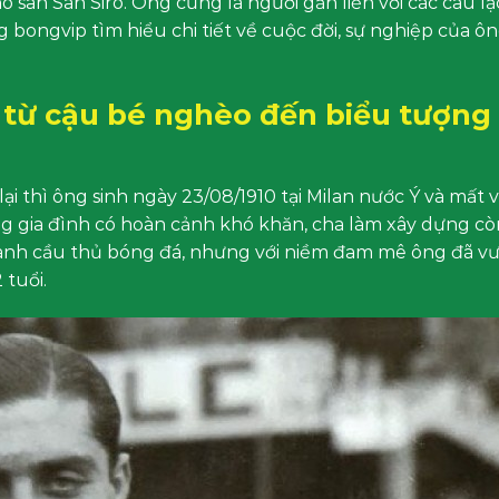
 sân San Siro. Ông cũng là người gắn liền với các câu lạ
g bongvip tìm hiểu chi tiết về cuộc đời, sự nghiệp của ô
 từ cậu bé nghèo đến biểu tượng
lại thì ông sinh ngày 23/08/1910 tại Milan nước Ý và mất 
ong gia đình có hoàn cảnh khó khăn, cha làm xây dựng c
ành cầu thủ bóng đá, nhưng với niềm đam mê ông đã v
 tuổi.