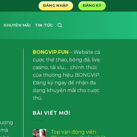
ĐĂNG NHẬP
ĐĂNG KÝ
KHUYẾN MÃI
TIN TỨC
BONGVIP.FUN
– Website cá
cược thể thao, bóng đá, live
casino, tài xỉu,… chính thức
của thương hiệu BONGVIP.
Đăng ký ngay để nhận đa
dạng khuyến mãi cho cược
thủ.
BÀI VIẾT MỚI
 tượng
g mà
Top vận động viên