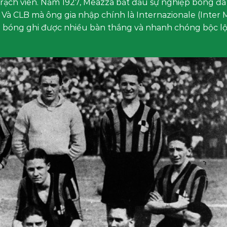
rạch viên. Năm 1927, Meazza bắt đầu sự nghiệp bóng đá
 Và CLB mà ông gia nhập chính là Internazionale (Inter M
ội bóng ghi được nhiều bàn thắng và nhanh chóng bộc l