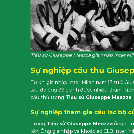
Tiểu sử Giuseppe Meazza gia nhập Inter Mil
Sự nghiệp cầu thủ Gius
Từ khi gia nhập Inter Milan năm 17 tuổi Giu
sau đó ông đã giành được nhiều thành tíc
cầu thủ trong
Tiểu sử Giuseppe Meazza
:
Sự nghiệp tham gia câu lạc bộ 
Trong
Tiểu sử Giuseppe Meazza
ông cũng
lớn. Ông gia nhập và khoác áo CLB Inter Mi