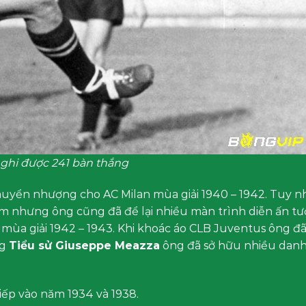
ã ghi được 241 bàn thắng
uyển nhượng cho AC Milan mùa giải 1940 – 1942. Tuy nh
năm nhưng ông cũng đã để lại nhiều màn trình diễn ấn tư
 mùa giải 1942 – 1943. Khi khoác áo CLB Juventus ông đã
ng
Tiểu sử Giuseppe Meazza
ông đã sở hữu nhiều danh
iếp vào năm 1934 và 1938.