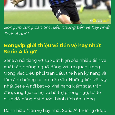
Bongvip cùng bạn tìm hiểu những tiền vệ hay nhất
Serie A nhé!
Bongvip giới thiệu về tiền vệ hay nhất
Serie A là gì?
Serie A nổi tiếng với sự xuất hiện của nhiều tiền vệ
xuất sắc, những người đóng vai trò quan trọng
trong việc điều phối trận đấu, thể hiện kỹ năng và
tầm ảnh hưởng to lớn trên sân. Những tiền vệ hay
nhất Serie A nổi bật với khả năng kiểm soát trận
đấu, sáng tạo cơ hội và hỗ trợ phòng ngự, từ đó
giúp đội bóng đạt được thành tích ấn tượng.
Danh hiệu “tiền vệ hay nhất Serie A” thường được