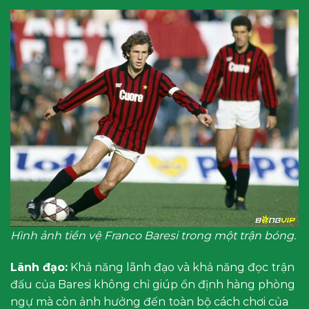
Hình ảnh tiền vệ Franco Baresi trong một trận bóng.
Lãnh đạo:
Khả năng lãnh đạo và khả năng đọc trận
đấu của Baresi không chỉ giúp ổn định hàng phòng
ngự mà còn ảnh hưởng đến toàn bộ cách chơi của