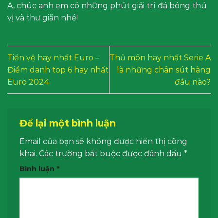
A, chúc anh em có những phút giải trí đá bóng thú
vị và thư giãn nhé!
Tiền vệ hay nhất Euro –
Thủ môn hay nhất Serie A
Điểm danh top 6 hay nhất
là những chân sút hàng
Euro 2024
đầu nào?
Để lại một bình luận
Email của bạn sẽ không được hiển thị công
khai.
Các trường bắt buộc được đánh dấu
*
Bình luận
*