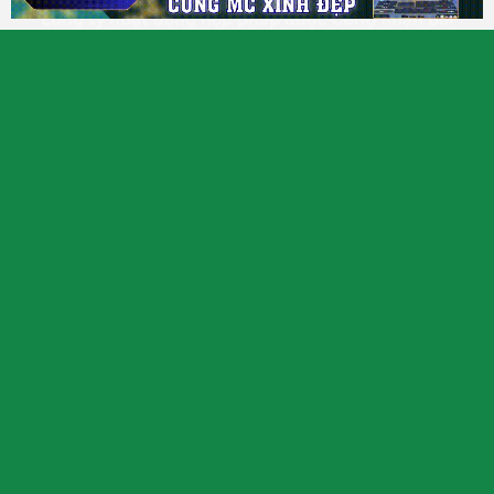
công ty hoạt động hợp pháp được Công nhận bởi
Hiệp Hội Cá Cược Quốc Tế. Trước khi đăng ký tài
khoản hãy đảm bảo bạn đủ 18 tuổi!
Maltese license (MGA) certification
British Virgin Islands (BVI) certification
The Philippines (PAGCOR) license
Về chúng tôi
Đăng ký Bongvip
Chính sách bảo mật
Đăng nhập Bongvip