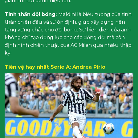
giành nhiều danh hiệu lớn.
Tinh thần đội bóng:
Maldini là biểu tượng của tinh
thần chiến đấu và sự ổn định, giúp xây dựng nền
tảng vững chắc cho đội bóng. Sự hiện diện của anh
không chỉ tạo động lực cho các đồng đội mà còn
định hình chiến thuật của AC Milan qua nhiều thập
kỷ.
Tiền vệ hay nhất Serie A: Andrea Pirlo