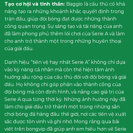
Tạo cơ hội và tinh thần:
Baggio là cầu thủ có khả
năng tạo ra những khoảnh khắc quyết định trong
trận đấu, giúp đội bóng đạt được những thành
công quan trọng. Sự sáng tạo và tài năng của anh
đã làm phong phú thêm lối chơi của Serie A và làm
cho anh trở thành một trong những huyền thoại
của giải đấu.
Danh hiệu “tiền vệ hay nhất Serie A” không chỉ dựa
vào kỹ năng cá nhân mà còn thể hiện tầm ảnh
hưởng sâu rộng của cầu thủ đối với đội bóng và giải
đấu. Họ không chỉ góp phần vào thành công của
đội bóng mà còn định hình, và nâng cao giá trị của
Serie A qua từng thời kỳ. Những ảnh hưởng này đã
làm cho giải đấu trở thành một trong những sân
chơi bóng đá hàng đầu thế giới, nơi các tiền vệ xuất
sắc được tôn vinh và ghi nhớ. Mong rằng qua bài
viết trên bongvip đã giúp anh em hiểu hơn về Serie