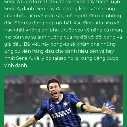
Serie A luôn là một chủ đề sôi nổi và đầy tranh luận.
Serie A, danh hiệu này đã chứng kiến sự tỏa sáng
của nhiều tiền vệ xuất sắc, mỗi người đều có những
đặc điểm và đóng góp nổi bật. Xác định ai là tiền vệ
hay nhất không chỉ phụ thuộc vào kỹ năng cá nhân,
mà còn vào sự ảnh hưởng của họ đối với đội bóng và
giải đấu. Bài viết này bongvip sẽ khám phá những
ứng cử viên hàng đầu cho danh hiệu tiền vệ hay
nhất Serie A, và lý do tại sao họ lại xứng đáng được
vinh danh.