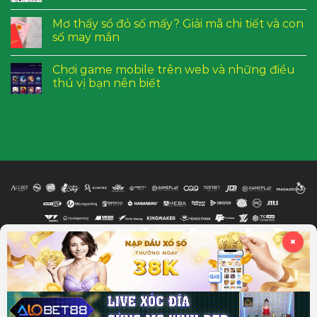
Mơ thấy sổ đỏ số mấy? Giải mã chi tiết và con
số may mắn
Chơi game mobile trên web và những điều
thú vị bạn nên biết
✖
Bongvip có giấy phép hợp pháp bởi European
Maltese Administration (MGA) và Cục quản lý giải trí
và trò chơi của Philippines (PAGCOR). Được đăng ký
giấy phép tại Quần đảo Virgin thuộc Anh, đây là một