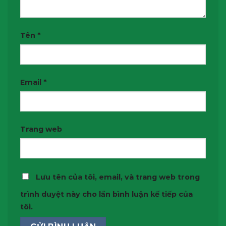
Tên
*
Email
*
Trang web
Lưu tên của tôi, email, và trang web trong
trình duyệt này cho lần bình luận kế tiếp của
tôi.