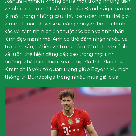
Joshua Kimmich không chỉ là một trong những tiền
vệ phòng ngự xuất sắc nhất của Bundesliga mà còn
là một trong những cầu thủ toàn diện nhất thế giới.
Kimmich nổi bật với khả năng chuyền bóng chính
xác với tầm nhìn chiến thuật sắc bén và tinh thần
lãnh đạo mạnh mẽ. Anh có thể đảm nhận nhiều vai
trò trên sân, từ tiền vệ trung tâm đến hậu vệ cánh,
và luôn thể hiện đẳng cấp cao trong mọi tình
huống. Khả năng kiểm soát nhịp độ trận đấu của
Kimmich là yếu tố quan trọng giúp Bayern Munich
thống trị Bundesliga trong nhiều mùa giải qua.