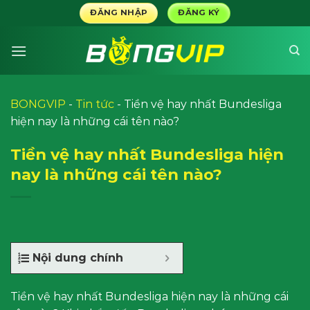
Skip
ĐĂNG NHẬP
ĐĂNG KÝ
to
content
BONGVIP
-
Tin tức
-
Tiền vệ hay nhất Bundesliga
hiện nay là những cái tên nào?
Tiền vệ hay nhất Bundesliga hiện
nay là những cái tên nào?
Nội dung chính
Tiền vệ hay nhất Bundesliga hiện nay là những cái