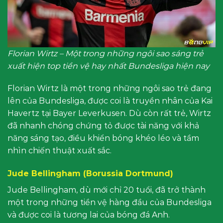
Florian Wirtz – Một trong những ngôi sao sáng trẻ
xuất hiện top tiền vệ hay nhất Bundesliga hiện nay
Florian Wirtz là một trong những ngôi sao trẻ đang
lên của Bundesliga, được coi là truyền nhân của Kai
Havertz tại Bayer Leverkusen. Dù còn rất trẻ, Wirtz
đã nhanh chóng chứng tỏ được tài năng với khả
năng sáng tạo, điều khiển bóng khéo léo và tầm
nhìn chiến thuật xuất sắc.
Jude Bellingham (Borussia Dortmund)
Jude Bellingham, dù mới chỉ 20 tuổi, đã trở thành
một trong những tiền vệ hàng đầu của Bundesliga
và được coi là tương lai của bóng đá Anh.