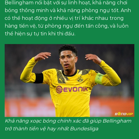
Bellingham nổi bật với sự linh hoạt, khả năng chơi
bóng thông minh và khả năng phòng ngự tốt. Anh
có thể hoạt động ở nhiều vị trí khác nhau trong
hàng tiền vệ, từ phòng ngự đến tấn công, và luôn
thể hiện sự tự tin khi thi đấu.
Khả năng xoạc bóng chính xác đã giúp Bellingham
trở thành tiền vệ hay nhất Bundesliga