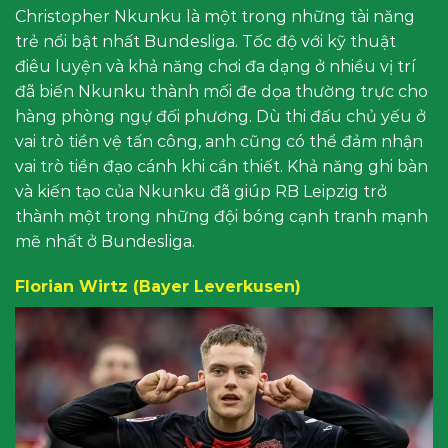
Christopher Nkunku là một trong những tài năng
trẻ nổi bật nhất Bundesliga. Tốc độ với kỹ thuật
điêu luyện và khả năng chơi đa dạng ở nhiều vị trí
đã biến Nkunku thành mối đe dọa thường trực cho
hàng phòng ngự đối phương. Dù thi đấu chủ yếu ở
vai trò tiền vệ tấn công, anh cũng có thể đảm nhận
vai trò tiền đạo cánh khi cần thiết. Khả năng ghi bàn
và kiến tạo của Nkunku đã giúp RB Leipzig trở
thành một trong những đội bóng cạnh tranh mạnh
mẽ nhất ở Bundesliga.
Florian Wirtz (Bayer Leverkusen)