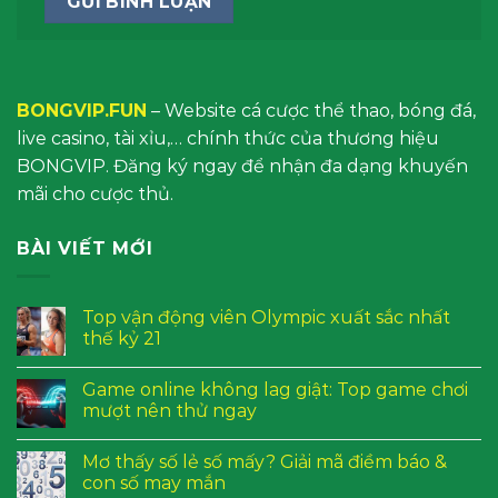
BONGVIP.FUN
– Website cá cược thể thao, bóng đá,
live casino, tài xỉu,… chính thức của thương hiệu
BONGVIP. Đăng ký ngay để nhận đa dạng khuyến
mãi cho cược thủ.
BÀI VIẾT MỚI
Top vận động viên Olympic xuất sắc nhất
thế kỷ 21
Game online không lag giật: Top game chơi
mượt nên thử ngay
Mơ thấy số lẻ số mấy? Giải mã điềm báo &
con số may mắn