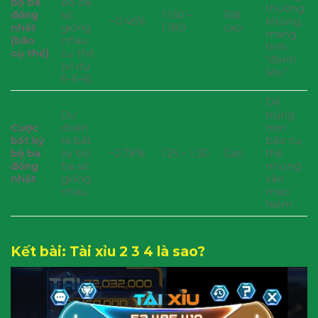
bộ ba
bộ ba
thưởng
đồng
số
1:150 –
Rất
~0.46%
khủng,
nhất
giống
1:180
cao
mang
(bão
nhau
tính
cụ thể)
cụ thể
“đánh
(ví dụ
liều”
6-6-6)
Dễ
Dự
trúng
Cược
đoán
hơn
bất kỳ
ra bất
bão cụ
bộ ba
kỳ bộ
~2.78%
1:25 – 1:30
Cao
thể
đồng
ba số
nhưng
nhất
giống
vẫn
nhau
mạo
hiểm
Kết bài: Tài xỉu 2 3 4 là sao?