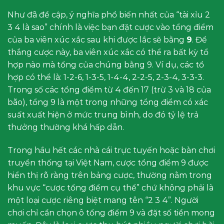
Như đã đề cập, ý nghĩa phổ biến nhất của “tài xỉu 2
3 4 là sao” chính là việc bạn đặt cược vào tổng điểm
của ba viên xúc xắc sau khi được lắc sẽ bằng
9
. Để
thắng cược này, ba viên xúc xắc có thể ra bất kỳ tổ
hợp nào mà tổng của chúng bằng 9. Ví dụ, các tổ
hợp có thể là: 1-2-6, 1-3-5, 1-4-4, 2-2-5, 2-3-4, 3-3-3.
Trong số các tổng điểm từ 4 đến 17 (trừ 3 và 18 của
bão), tổng 9 là một trong những tổng điểm có xác
suất xuất hiện ở mức trung bình, do đó tỷ lệ trả
thưởng thường khá hấp dẫn.
Trong hầu hết các nhà cái trực tuyến hoặc bàn chơi
truyền thống tại Việt Nam, cược tổng điểm 9 được
hiển thị rõ ràng trên bảng cược, thường nằm trong
khu vực “cược tổng điểm cụ thể” chứ không phải là
một loại cược riêng biệt mang tên “2 3 4”. Người
chơi chỉ cần chọn ô tổng điểm 9 và đặt số tiền mong