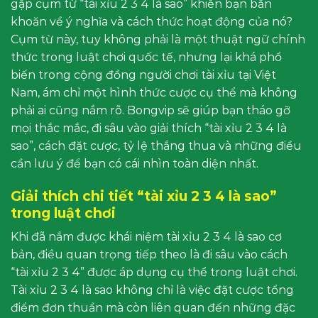
gặp cụm từ “tài xỉu 2 3 4 là sao” khiến bạn băn
khoăn về ý nghĩa và cách thức hoạt động của nó?
Cụm từ này, tuy không phải là một thuật ngữ chính
thức trong luật chơi quốc tế, nhưng lại khá phổ
biến trong cộng đồng người chơi tài xỉu tại Việt
Nam, ám chỉ một hình thức cược cụ thể mà không
phải ai cũng nắm rõ. Bongvip sẽ giúp bạn tháo gỡ
mọi thắc mắc, đi sâu vào giải thích “tài xỉu 2 3 4 là
sao”, cách đặt cược, tỷ lệ thắng thua và những điều
cần lưu ý để bạn có cái nhìn toàn diện nhất.
Giải thích chi tiết “tài xỉu 2 3 4 là sao”
trong luật chơi
Khi đã nắm được khái niệm tài xỉu 2 3 4 là sao cơ
bản, điều quan trọng tiếp theo là đi sâu vào cách
“tài xỉu 2 3 4” được áp dụng cụ thể trong luật chơi.
Tài xỉu 2 3 4 là sao không chỉ là việc đặt cược tổng
điểm đơn thuần mà còn liên quan đến những đặc