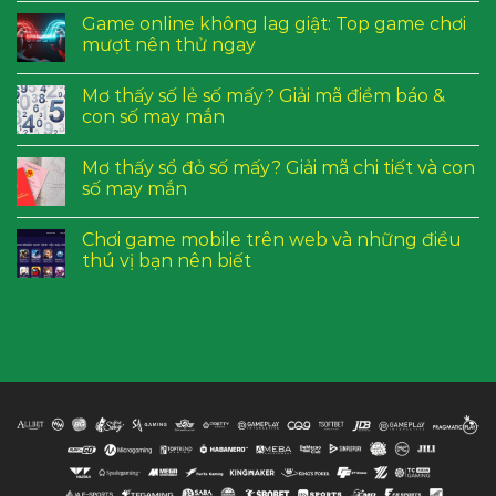
Game online không lag giật: Top game chơi
mượt nên thử ngay
Mơ thấy số lẻ số mấy? Giải mã điềm báo &
con số may mắn
Mơ thấy sổ đỏ số mấy? Giải mã chi tiết và con
số may mắn
Chơi game mobile trên web và những điều
thú vị bạn nên biết