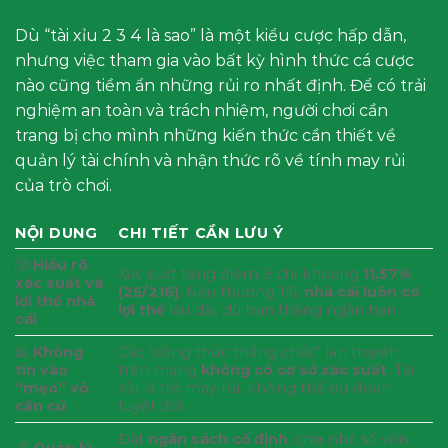
Dù “tài xỉu 2 3 4 là sao” là một kiểu cược hấp dẫn,
nhưng việc tham gia vào bất kỳ hình thức cá cược
nào cũng tiềm ẩn những rủi ro nhất định. Để có trải
nghiệm an toàn và trách nhiệm, người chơi cần
trang bị cho mình những kiến thức cần thiết về
quản lý tài chính và nhận thức rõ về tính may rủi
của trò chơi.
NỘI DUNG
CHI TIẾT CẦN LƯU Ý
🎲
Hiểu rõ
Xác suất tổng điểm 9 chỉ khoảng
11,57%
xác suất và
(25/216)
. Nếu thưởng 1:6,
nhà cái luôn có
lợi thế nhà
lợi thế
lâu dài, dù bạn thắng ngắn hạn.
cái
📊
Không
Các “công thức thắng chắc” lan truyền
tin vào
trên mạng
không có cơ sở xác suất
. Tài
“mẹo” vô
xỉu là trò may rủi, không thể dự đoán
căn cứ
tuyệt đối.
Đặt
ngân sách cố định
, chia nhỏ số vốn