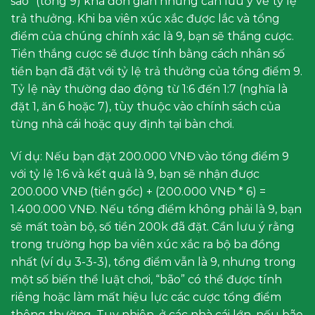
sao” (tổng 9) khá đơn giản nhưng cần lưu ý về tỷ lệ
trả thưởng. Khi ba viên xúc xắc được lắc và tổng
điểm của chúng chính xác là 9, bạn sẽ thắng cược.
Tiền thắng cược sẽ được tính bằng cách nhân số
tiền bạn đã đặt với tỷ lệ trả thưởng của tổng điểm 9.
Tỷ lệ này thường dao động từ 1:6 đến 1:7 (nghĩa là
đặt 1, ăn 6 hoặc 7), tùy thuộc vào chính sách của
từng nhà cái hoặc quy định tại bàn chơi.
Ví dụ: Nếu bạn đặt 200.000 VNĐ vào tổng điểm 9
với tỷ lệ 1:6 và kết quả là 9, bạn sẽ nhận được
200.000 VNĐ (tiền gốc) + (200.000 VNĐ * 6) =
1.400.000 VNĐ. Nếu tổng điểm không phải là 9, bạn
sẽ mất toàn bộ, số tiền 200k đã đặt. Cần lưu ý rằng
trong trường hợp ba viên xúc xắc ra bộ ba đồng
nhất (ví dụ 3-3-3), tổng điểm vẫn là 9, nhưng trong
một số biến thể luật chơi, “bão” có thể được tính
riêng hoặc làm mất hiệu lực các cược tổng điểm
thông thường. Tuy nhiên, ở các nhà cái lớn, nếu bão