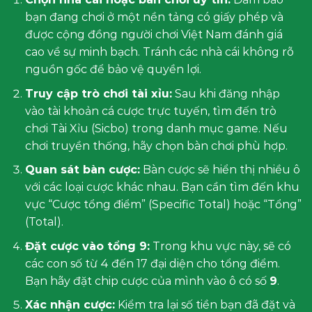
bạn đang chơi ở một nền tảng có giấy phép và
được cộng đồng người chơi Việt Nam đánh giá
cao về sự minh bạch. Tránh các nhà cái không rõ
nguồn gốc để bảo vệ quyền lợi.
Truy cập trò chơi tài xỉu:
Sau khi đăng nhập
vào tài khoản cá cược trực tuyến, tìm đến trò
chơi Tài Xỉu (Sicbo) trong danh mục game. Nếu
chơi truyền thống, hãy chọn bàn chơi phù hợp.
Quan sát bàn cược:
Bàn cược sẽ hiển thị nhiều ô
với các loại cược khác nhau. Bạn cần tìm đến khu
vực “Cược tổng điểm” (Specific Total) hoặc “Tổng”
(Total).
Đặt cược vào tổng 9:
Trong khu vực này, sẽ có
các con số từ 4 đến 17 đại diện cho tổng điểm.
Bạn hãy đặt chip cược của mình vào ô có số
9
.
Xác nhận cược:
Kiểm tra lại số tiền bạn đã đặt và