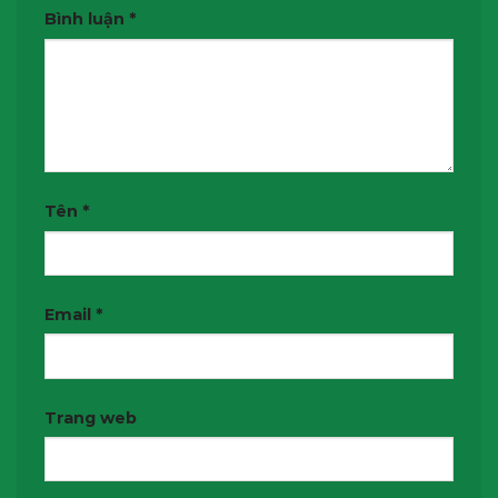
Bình luận
*
Tên
*
Email
*
Trang web