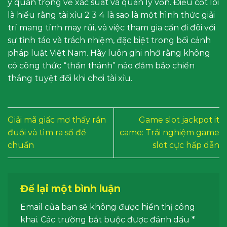
ý quan trọng về xác suất và quản lý vốn. Điều cốt lõi
là hiểu rằng tài xỉu 2 3 4 là sao là một hình thức giải
trí mang tính may rủi, và việc tham gia cần đi đôi với
sự tỉnh táo và trách nhiệm, đặc biệt trong bối cảnh
pháp luật Việt Nam. Hãy luôn ghi nhớ rằng không
có công thức “thần thánh” nào đảm bảo chiến
thắng tuyệt đối khi chơi tài xỉu.
Giải mã giấc mơ thấy rắn
Game slot jackpot it
đuổi và tìm ra số đề
came: Trải nghiệm game
chuẩn
slot cực hấp dẫn
Để lại một bình luận
Email của bạn sẽ không được hiển thị công
khai.
Các trường bắt buộc được đánh dấu
*