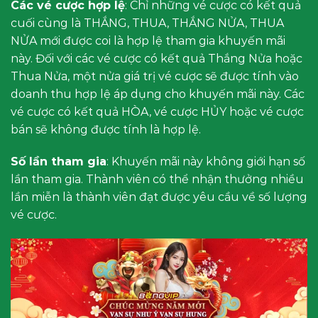
Các vé cược hợp lệ
: Chỉ những vé cược có kết quả
cuối cùng là THẮNG, THUA, THẮNG NỬA, THUA
NỬA mới được coi là hợp lệ tham gia khuyến mãi
này. Đối với các vé cược có kết quả Thắng Nửa hoặc
Thua Nửa, một nửa giá trị vé cược sẽ được tính vào
doanh thu hợp lệ áp dụng cho khuyến mãi này. Các
vé cược có kết quả HÒA, vé cược HỦY hoặc vé cược
bán sẽ không được tính là hợp lệ.
Số lần tham gia
: Khuyến mãi này không giới hạn số
lần tham gia. Thành viên có thể nhận thưởng nhiều
lần miễn là thành viên đạt được yêu cầu về số lượng
vé cược.