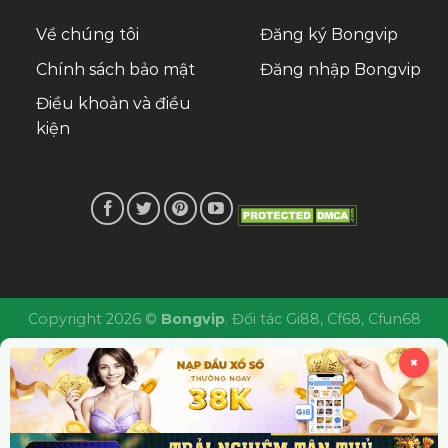
Về chúng tôi
Đăng ký Bongvip
Chính sách bảo mật
Đăng nhập Bongvip
Điều khoản và điều
kiện
Copyright 2026 ©
Bongvip
. Đối tác
Gi88
,
Cf68
,
Cfun68
✖