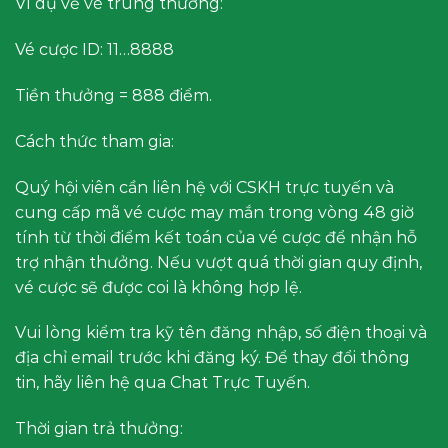
Ví dụ về vé trúng thưởng:
Vé cược ID: 11…8888
Tiền thưởng = 888 điểm.
Cách thức tham gia:
Quý hội viên cần liên hệ với CSKH trực tuyến và
cung cấp mã vé cược may mắn trong vòng 48 giờ
tính từ thời điểm kết toán của vé cược để nhận hỗ
trợ nhận thưởng. Nếu vượt quá thời gian quy định,
vé cược sẽ được coi là không hợp lệ.
Vui lòng kiểm tra kỹ tên đăng nhập, số điện thoại và
địa chỉ email trước khi đăng ký. Để thay đổi thông
tin, hãy liên hệ qua Chat Trực Tuyến.
Thời gian trả thưởng: