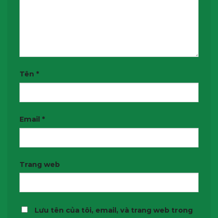
Tên
*
Email
*
Trang web
Lưu tên của tôi, email, và trang web trong