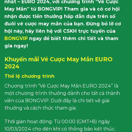
nhất – EURO 2024, với chương trình “Vé Cược
May Mắn” từ BONGVIP! Tham gia và có cơ hội
nhận được tiền thưởng hấp dẫn dựa trên số
đuôi vé cược may mắn của bạn. Đừng bỏ lỡ cơ
hội này, hãy liên hệ với CSKH trực tuyến của
BONGVIP
ngay để biết thêm chi tiết và tham
gia ngay!
Khuyến mãi Vé Cược May Mắn EURO
2024
Thể lệ chương trình
Chương trình “Vé Cược May Mắn EURO 2024” là
một chương trình thưởng dành cho tất cả thành
viên của BONGVIP. Dưới đây là chi tiết về giải
thưởng và cách thức tham gia:
Thời gian hoạt động: Từ 00:00 (GMT+8) ngày
10/03/2024 cho đến khi có thông báo kết thúc.