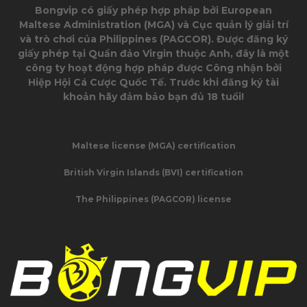
Bongvip có giấy phép hợp pháp bởi European
Maltese Administration (MGA) và Cục quản lý giải trí
và trò chơi của Philippines (PAGCOR). Được đăng ký
giấy phép tại Quần đảo Virgin thuộc Anh, đây là một
công ty hoạt động hợp pháp được Công nhận bởi
Hiệp Hội Cá Cược Quốc Tế. Trước khi đăng ký tài
khoản hãy đảm bảo bạn đủ 18 tuổi!
Maltese license (MGA) certification
British Virgin Islands (BVI) certification
The Philippines (PAGCOR) license