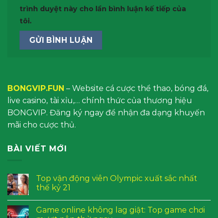
trình duyệt này cho lần bình luận kế tiếp của
tôi.
BONGVIP.FUN
– Website cá cược thể thao, bóng đá,
live casino, tài xỉu,… chính thức của thương hiệu
BONGVIP. Đăng ký ngay để nhận đa dạng khuyến
mãi cho cược thủ.
BÀI VIẾT MỚI
Top vận động viên Olympic xuất sắc nhất
thế kỷ 21
Game online không lag giật: Top game chơi