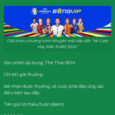
Giới thiệu chương trình khuyến mãi hấp dẫn “Vé Cược
May Mắn EURO 2024”
Sản phẩm áp dụng: Thể Thao BOV.
Chi tiết giải thưởng:
Để nhận được thưởng, vé cược phải đáp ứng các
điều kiện sau đây:
Tiền gửi tối thiểu/tuần (điểm):