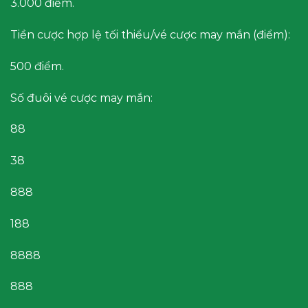
3.000 điểm.
Tiền cược hợp lệ tối thiểu/vé cược may mắn (điểm):
500 điểm.
Số đuôi vé cược may mắn:
88
38
888
188
8888
888