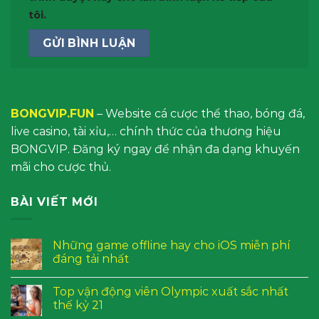
tôi.
BONGVIP.FUN
– Website cá cược thể thao, bóng đá,
live casino, tài xỉu,… chính thức của thương hiệu
BONGVIP. Đăng ký ngay để nhận đa dạng khuyến
mãi cho cược thủ.
BÀI VIẾT MỚI
Những game offline hay cho iOS miễn phí
đáng tải nhất
Top vận động viên Olympic xuất sắc nhất
thế kỷ 21