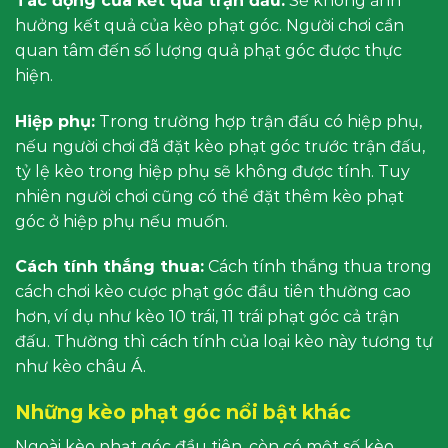
Tác động của kết quả trận đấu:
Sẽ không ảnh
hưởng kết quả của kèo phạt góc. Người chơi cần
quan tâm đến số lượng quả phạt góc được thực
hiện.
Hiệp phụ:
Trong trường hợp trận đấu có hiệp phụ,
nếu người chơi đã đặt kèo phạt góc trước trận đấu,
tỷ lệ kèo trong hiệp phụ sẽ không được tính. Tuy
nhiên người chơi cũng có thể đặt thêm kèo phạt
góc ở hiệp phụ nếu muốn.
Cách tính thắng thua:
Cách tính thắng thua trong
cách chơi kèo cược phạt góc đầu tiên thường cao
hơn, ví dụ như kèo 10 trái, 11 trái phạt góc cả trận
đấu. Thường thì cách tính của loại kèo này tương tự
như kèo châu Á.
Những kèo phạt góc nổi bật khác
Ngoài kèo phạt góc đầu tiên, còn có một số kèo