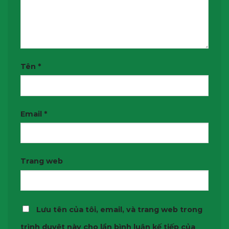
Tên
*
Email
*
Trang web
Lưu tên của tôi, email, và trang web trong
trình duyệt này cho lần bình luận kế tiếp của