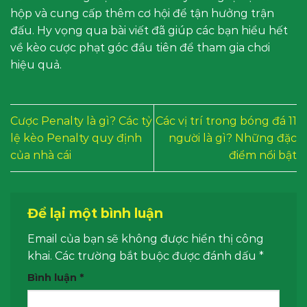
hộp và cung cấp thêm cơ hội để tận hưởng trận
đấu. Hy vọng qua bài viết đã giúp các bạn hiểu hết
về kèo cược phạt góc đầu tiên để tham gia chơi
hiệu quả.
Cược Penalty là gì? Các tỷ
Các vị trí trong bóng đá 11
lệ kèo Penalty quy định
người là gì? Những đặc
của nhà cái
điểm nổi bật
Để lại một bình luận
Email của bạn sẽ không được hiển thị công
khai.
Các trường bắt buộc được đánh dấu
*
Bình luận
*