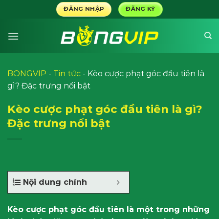
Skip
ĐĂNG NHẬP
ĐĂNG KÝ
to
content
BONGVIP
-
Tin tức
-
Kèo cược phạt góc đầu tiên là
gì? Đặc trưng nổi bật
Kèo cược phạt góc đầu tiên là gì?
Đặc trưng nổi bật
Nội dung chính
Kèo cược phạt góc đầu tiên là một trong những