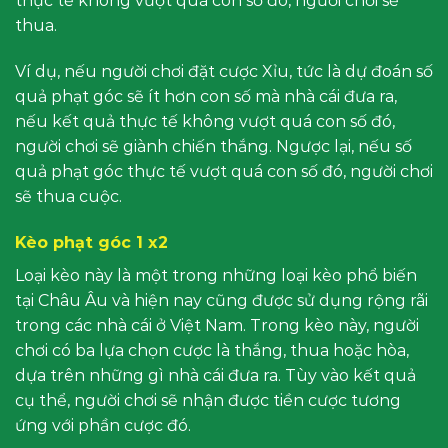
thực tế không vượt quá con số đó, người chơi sẽ
thua.
Ví dụ, nếu người chơi đặt cược Xỉu, tức là dự đoán số
quả phạt góc sẽ ít hơn con số mà nhà cái đưa ra,
nếu kết quả thực tế không vượt quá con số đó,
người chơi sẽ giành chiến thắng. Ngược lại, nếu số
quả phạt góc thực tế vượt quá con số đó, người chơi
sẽ thua cuộc.
Kèo phạt góc 1 x2
Loại kèo này là một trong những loại kèo phổ biến
tại Châu Âu và hiện nay cũng được sử dụng rộng rãi
trong các nhà cái ở Việt Nam. Trong kèo này, người
chơi có ba lựa chọn cược là thắng, thua hoặc hòa,
dựa trên những gì nhà cái đưa ra. Tùy vào kết quả
cụ thể, người chơi sẽ nhận được tiền cược tương
ứng với phần cược đó.