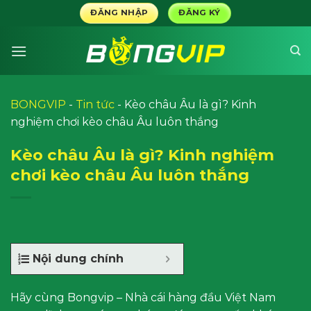
Skip
ĐĂNG NHẬP
ĐĂNG KÝ
to
content
BONGVIP
-
Tin tức
-
Kèo châu Âu là gì? Kinh
nghiệm chơi kèo châu Âu luôn thắng
Kèo châu Âu là gì? Kinh nghiệm
chơi kèo châu Âu luôn thắng
Nội dung chính
Hãy cùng Bongvip – Nhà cái hàng đầu Việt Nam