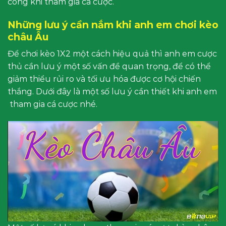
công khi tham gia cá cược.
Những lưu ý cần nắm khi anh em chơi kèo
châu Âu
Để chơi kèo 1X2 một cách hiệu quả thì anh em cược
thủ cần lưu ý một số vấn đề quan trọng, để có thể
giảm thiểu rủi ro và tối ưu hóa được cơ hội chiến
thắng. Dưới đây là một số lưu ý cần thiết khi anh em
tham gia cá cược nhé.