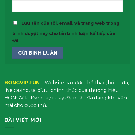
Lưu tên của tôi, email, và trang web trong
trình duyệt này cho lần bình luận kế tiếp của
tôi.
BONGVIP.FUN
– Website cá cược thể thao, bóng đá,
live casino, tài xỉu,… chính thức của thương hiệu
BONGVIP. Đăng ký ngay để nhận đa dạng khuyến
mãi cho cược thủ.
BÀI VIẾT MỚI