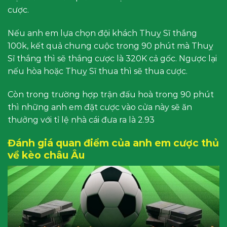
cược.
Nếu anh em lựa chọn đội khách Thuỵ Sĩ thắng
100k, kết quả chung cuộc trong 90 phút mà Thuỵ
Sĩ thắng thì sẽ thắng cược là 320K cả gốc. Ngược lại
nếu hòa hoặc Thuỵ Sĩ thua thì sẽ thua cược.
Còn trong trường hợp trận đấu hoà trong 90 phút
thì những anh em đặt cược vào cửa này sẽ ăn
thưởng với tỉ lệ nhà cái đưa ra là 2.93
Đánh giá quan điểm của anh em cược thủ
về kèo châu Âu