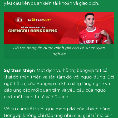
yêu cầu liên quan đến tài khoản và giao dịch.
Hỗ trợ bongvip được đánh giá cao về sự chuyên
nghiệp
Sự thân thiện
: Một dịch vụ hỗ trợ bongvip tốt có
thái độ thân thiện và tận tâm đối với người dùng. Đội
ngũ hỗ trợ của Bongvip có khả năng lắng nghe và
đáp ứng các mối quan tâm và yêu cầu của người
chơi một cách tử tế và hữu ích.
Với sự cam kết vượt qua mong đợi của khách hàng,
Bongvip không chỉ đáp ứng nhu cầu giải trí mà còn