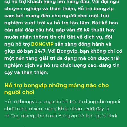
sự hỗ trợ khách hàng lên hàng đầu. Với đội ngũ
chuyên nghiệp và thân thiện, Hỗ trợ bongvip
cam kết mang đến cho người chơi một trải
nghiệm vượt trội và hỗ trợ tận tâm. Bất kể bạn
cần giải đáp câu hỏi, gặp vấn đề kỹ thuật hay
muốn nhận thông tin chi tiết về dịch vụ, đội
ngũ hỗ trợ
BONGVIP
sẵn sàng đồng hành và
giúp đỡ bạn 24/7. Với Bongvip, bạn không chỉ có
một nền tảng giải trí đa dạng mà còn được trải
nghiệm dịch vụ hỗ trợ chất lượng cao, đáng tin
cậy và thân thiện.
Hỗ trợ bongvip những mảng nào cho
người chơi
Hỗ trợ bongvip cung cấp hỗ trợ đa dạng cho người
chơi trong nhiều mảng khác nhau. Dưới đây là
những mảng chính mà Bongvip hỗ trợ người chơi: