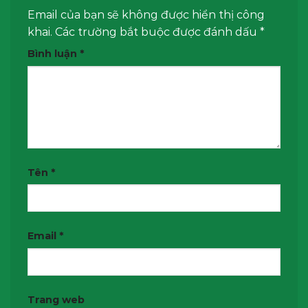
Email của bạn sẽ không được hiển thị công
khai.
Các trường bắt buộc được đánh dấu
*
Bình luận
*
Tên
*
Email
*
Trang web