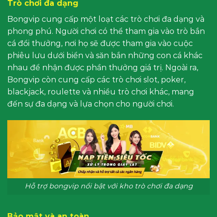
Trò chơi đa dạng
Bongvip cung cấp một loạt các trò chơi đa dạng và
phong phú. Người chơi có thể tham gia vào trò bắn
cá đổi thưởng, nơi họ sẽ được tham gia vào cuộc
phiêu lưu dưới biển và săn bắn những con cá khác
nhau để nhận được phần thưởng giá trị. Ngoài ra,
Bongvip còn cung cấp các trò chơi slot, poker,
blackjack, roulette và nhiều trò chơi khác, mang
đến sự đa dạng và lựa chọn cho người chơi.
Hỗ trợ bongvip nổi bật với kho trò chơi đa dạng
Bảo mật và an toàn