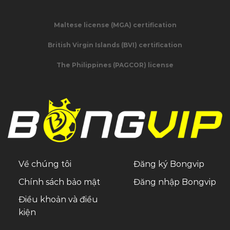
Maltese license (MGA) certification
British Virgin Islands (BVI) certification
The Philippines (PAGCOR) license
Về chúng tôi
Đăng ký Bongvip
Chính sách bảo mật
Đăng nhập Bongvip
Điều khoản và điều
kiện