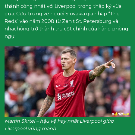
thành công nhất với Liverpool trong thập kỷ vừa
qua. Cựu trung vệ người Slovakia gia nhập “The
Reds” vào năm 2008 từ Zenit St. Petersburg và
nhachóng trở thành trụ cột chính của hàng phòng
ngự.
Martin Skrtel – hậu vệ hay nhất Liverpool giúp
Liverpool vững mạnh