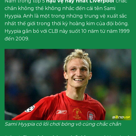
Nằm trong top 5
hậu vệ hay nhất Liverpool
chắc
chắn không thể không nhắc đến cái tên Sami
Hyypia. Anh là một trong những trung vệ xuất sắc
nhất thế giới trong thời kỳ hoàng kim của đội bóng.
Hyypia gắn bó với CLB này suốt 10 năm từ năm 1999
đến 2009.
Sami Hyypia có lối chơi bóng vô cùng chắc chắn