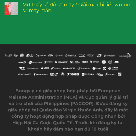
Mơ thấy sổ đỏ số mấy? Giải mã chi tiết và con
số may mắn
Bongvip có giấy phép hợp pháp bởi European
Maltese Administration (MGA) và Cục quản lý giải trí
và trò chơi của Philippines (PAGCOR). Được đăng ký
giấy phép tại Quần đảo Virgin thuộc Anh, đây là một
công ty hoạt động hợp pháp được Công nhận bởi
Hiệp Hội Cá Cược Quốc Tế. Trước khi đăng ký tài
khoản hãy đảm bảo bạn đủ 18 tuổi!