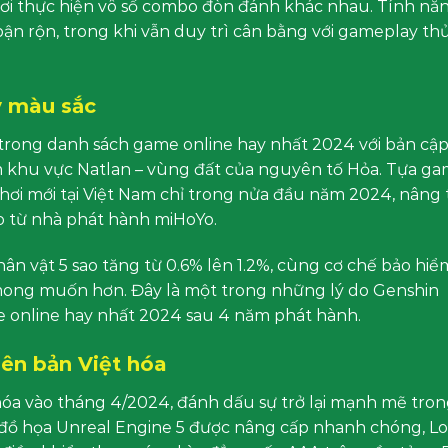
hơi thực hiện vô số combo đòn đánh khác nhau. Tính nă
ận rộn, trong khi vẫn duy trì cân bằng với gameplay th
y màu sắc
 trong danh sách game online hay nhất 2024 với bản cậ
 khu vực Natlan – vùng đất của nguyên tố Hỏa. Tựa ga
hơi mới tại Việt Nam chỉ trong nửa đầu năm 2024, nâng
áo từ nhà phát hành miHoYo.
nhân vật 5 sao tăng từ 0.6% lên 1.2%, cùng cơ chế bảo hiể
mong muốn hơn. Đây là một trong những lý do Genshin
me online hay nhất 2024 sau 4 năm phát hành.
iên bản Việt hóa
 hóa vào tháng 4/2024, đánh dấu sự trở lại mạnh mẽ tro
 đồ họa Unreal Engine 5 được nâng cấp nhanh chóng, Lo