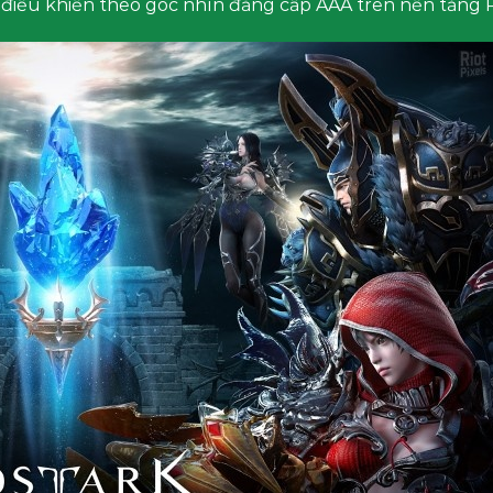
điều khiển theo góc nhìn đẳng cấp AAA trên nền tảng 