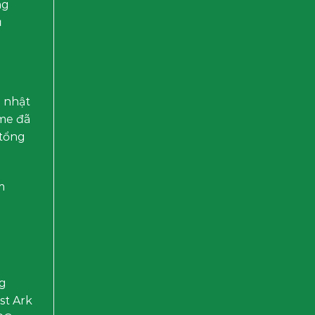
ng
ủ
p nhật
me đã
 tổng
m
ng
st Ark