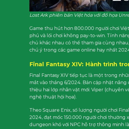
Lost Ark phiên bản Việt hóa với đồ họa Unr
Game thu hút hơn 800.000 người chơi Việ
phú và lối chơi không pay-to-win. Tính nă
chủ khác nhau có thể tham gia cùng nhau,
chú ý trong các game online hay nhất 202
Final Fantasy XIV: Hành trình tr
Final Fantasy XIV tiếp tục là một trong nh
mắt vào tháng 6/2024. Bản cập nhật nâng c
thiệu hai lớp nhân vật mới: Viper (chuyên 
nghệ thuật hội họa).
Theo Square Enix, số lượng người chơi Fina
2024, đạt mốc 150.000 người chơi thường x
dungeon khó với NPC hỗ trợ thông minh là