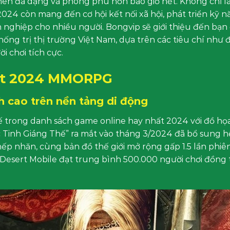
nên đa dạng và phong phú hơn bao giờ hết. Không chỉ l
2024 còn mang đến cơ hội kết nối xã hội, phát triển kỹ 
nghiệp cho nhiều người. Bongvip sẽ giới thiệu đến bạn
ng trị thị trường Việt Nam, dựa trên các tiêu chí như 
i chơi tích cực.
hất 2024 MMORPG
h cao trên nền tảng di động
hế trong danh sách game online hay nhất 2024 với đồ họ
ắc Tinh Giáng Thế” ra mắt vào tháng 3/2024 đã bổ sung h
nếp nhăn, cùng bản đồ thế giới mở rộng gấp 1.5 lần phiê
 Desert Mobile đạt trung bình 500.000 người chơi đồng 