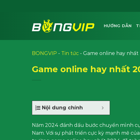
Skip
to
content
HƯỚNG DẪN
T
BONGVIP
-
Tin tức
-
Game online hay nhất 
Game online hay nhất 2
Nội dung chính
Năm 2024 đánh dấu bước chuyển mình cực
Nam. Với sự phát triển cực kỳ mạnh mẽ của 