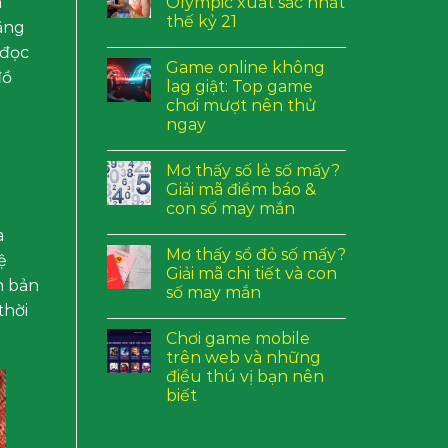
Olympic xuất sắc nhất
à
thế kỷ 21
năng
 đọc
Game online không
đồ
lag giật: Top game
chơi mượt nên thử
ngay
Mơ thấy số lẻ số mấy?
Giải mã điềm báo &
con số may mắn
a
Mơ thấy sổ đỏ số mấy?
ệ
Giải mã chi tiết và con
n bản
số may mắn
thời
Chơi game mobile
trên web và những
điều thú vị bạn nên
biết