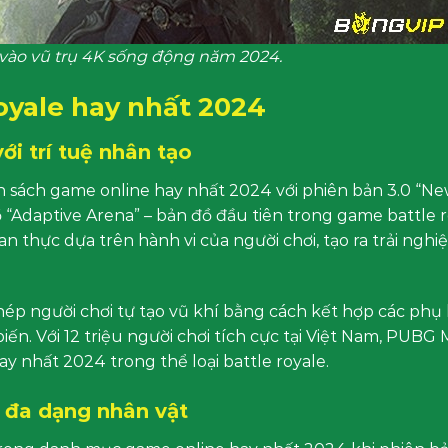
i vào vũ trụ 4K sống động năm 2024.
oyale hay nhất 2024
i trí tuệ nhân tạo
h sách game online hay nhất 2024 với phiên bản 3.0 “N
 “Adaptive Arena” – bản đồ đầu tiên trong game battle 
ian thực dựa trên hành vi của người chơi, tạo ra trải ngh
ép người chơi tự tạo vũ khí bằng cách kết hợp các phụ 
ến. Với 12 triệu người chơi tích cực tại Việt Nam, PUBG 
y nhất 2024 trong thể loại battle royale.
 đa dạng nhân vật