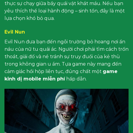
thực sự chạy giữa bầy quái vật khát máu. Nếu bạn
yêu thích thể loại hành động – sinh tồn, đây là một
lựa chọn khó bỏ qua.
Evil Nun
Evil Nun đưa bạn đến ngôi trường bỏ hoang nơi ẩn
náu của nữ tu quái ác. Người chơi phải tìm cách trốn
thoát, giải đố và né tránh sự truy đuổi của kẻ thù
trong không gian u ám. Tựa game này mang đến
cảm giác hồi hộp liên tục, đúng chất một
game
kinh dị mobile miễn phí
hấp dẫn.