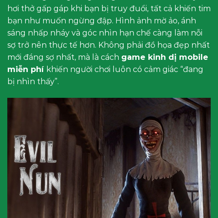
hơi thở gấp gáp khi bạn bị truy đuổi, tất cả khiến tim
bạn như muốn ngừng đập. Hình ảnh mờ ảo, ánh
sáng nhấp nháy và góc nhìn hạn chế càng làm nỗi
sợ trở nên thực tế hơn. Không phải đồ họa đẹp nhất
mới đáng sợ nhất, mà là cách
game kinh dị mobile
miễn phí
khiến người chơi luôn có cảm giác “đang
bị nhìn thấy”.