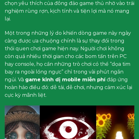
chọn yêu thích của đông đảo game thủ nhờ vào trải
nghiệm rùng rợn, kịch tính và tiện lợi mà nó mang
lại.
Một trong những lý do khiến dòng game này ngày
càng được ưa chuộng chính là sự thay đổi trong
thói quen chơi game hiện nay. Người chơi không
còn quá nhiều thời gian cho các bom tấn trên PC
hay console, họ cần những trò chơi có thể “dọa tim
bay ra ngoài lồng ngực” chỉ trong vài phút ngắn
ngủi. Và
game kinh dị mobile miễn phí
đáp ứng
hoàn hảo điều đó: dễ tải, dễ chơi, nhưng cảm xúc lại
cực kỳ mãnh liệt.