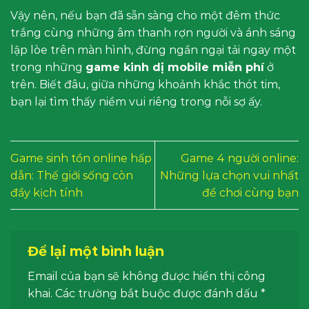
Vậy nên, nếu bạn đã sẵn sàng cho một đêm thức
trắng cùng những âm thanh rợn người và ánh sáng
lập lòe trên màn hình, đừng ngần ngại tải ngay một
trong những
game kinh dị mobile miễn phí
ở
trên. Biết đâu, giữa những khoảnh khắc thót tim,
bạn lại tìm thấy niềm vui riêng trong nỗi sợ ấy.
Game sinh tồn online hấp
Game 4 người online:
dẫn: Thế giới sống còn
Những lựa chọn vui nhất
đầy kịch tính
để chơi cùng bạn
Để lại một bình luận
Email của bạn sẽ không được hiển thị công
khai.
Các trường bắt buộc được đánh dấu
*