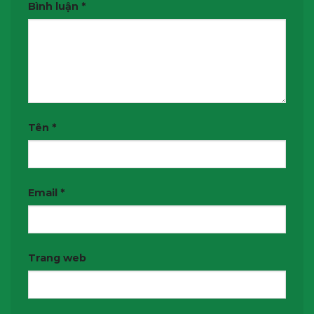
Bình luận
*
Tên
*
Email
*
Trang web