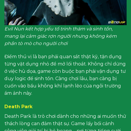
Evil Nun kết hợp yếu tố trinh thám và sinh tồn,
mang lại cảm giác rợn người nhưng không kém
phần tò mò cho người chơi
Điểm thú vị là bạn phải quan sát thật kỹ, tận dụng
từng vật dụng nhỏ để mở lối thoát. Không chỉ dừng
ở việc hù dọa, game còn buộc bạn phải vận dụng tư
duy logic để sinh tồn. Càng chơi lâu, bạn càng bị
cuốn vào bầu không khí lạnh lẽo của ngôi trường
ám ảnh này.
Death Park
Death Park là trò chơi dành cho những ai muốn thử
thách lòng can đảm thật sự. Game lấy bối cảnh
công viên giải trí bị bỏ hoang – nơi từng tiếng cười