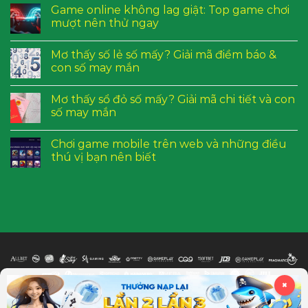
Game online không lag giật: Top game chơi
mượt nên thử ngay
Mơ thấy số lẻ số mấy? Giải mã điềm báo &
con số may mắn
Mơ thấy sổ đỏ số mấy? Giải mã chi tiết và con
số may mắn
Chơi game mobile trên web và những điều
thú vị bạn nên biết
✖