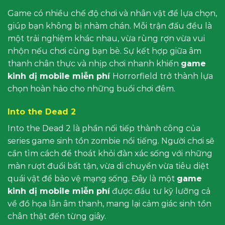
Game có nhiều chế độ chơi và nhân vật để lựa chọn,
giúp bạn không bị nhàm chán. Mỗi trận đấu đều là
một trải nghiệm khác nhau, vừa rùng rợn vừa vui
nhộn nếu chơi cùng bạn bè. Sự kết hợp giữa âm
thanh chân thực và nhịp chơi nhanh khiến
game
kinh dị mobile miễn phí
Horrorfield trở thành lựa
chọn hoàn hảo cho những buổi chơi đêm.
Into the Dead 2
Into the Dead 2 là phần nối tiếp thành công của
series game sinh tồn zombie nổi tiếng. Người chơi sẽ
cần tìm cách để thoát khỏi đàn xác sống với những
màn rượt đuổi bất tận, vừa di chuyển vừa tiêu diệt
quái vật để bảo vệ mạng sống. Đây là một
game
kinh dị mobile miễn phí
được đầu tư kỹ lưỡng cả
về đồ họa lẫn âm thanh, mang lại cảm giác sinh tồn
chân thật đến từng giây.