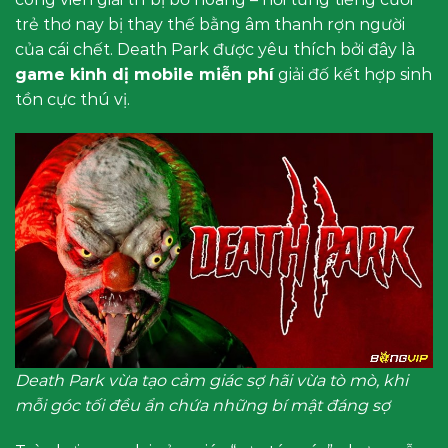
trẻ thơ nay bị thay thế bằng âm thanh rợn người
của cái chết. Death Park được yêu thích bởi đây là
game kinh dị mobile miễn phí
giải đố kết hợp sinh
tồn cực thú vị.
Death Park vừa tạo cảm giác sợ hãi vừa tò mò, khi
mỗi góc tối đều ẩn chứa những bí mật đáng sợ