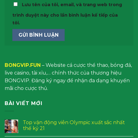
Lưu tên của tôi, email, và trang web trong
trình duyệt này cho lần bình luận kế tiếp của
tôi.
BONGVIP.FUN
– Website cá cược thể thao, bóng đá,
live casino, tài xỉu,… chính thức của thương hiệu
BONGVIP. Đăng ký ngay để nhận đa dạng khuyến
mãi cho cược thủ.
BÀI VIẾT MỚI
Top vận động viên Olympic xuất sắc nhất
thế kỷ 21