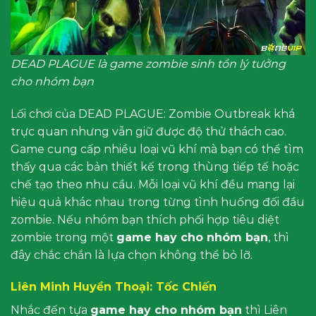
DEAD PLAGUE là game zombie sinh tồn lý tưởng
cho nhóm bạn
Lối chơi của DEAD PLAGUE: Zombie Outbreak khá
trực quan nhưng vẫn giữ được độ thử thách cao.
Game cung cấp nhiều loại vũ khí mà bạn có thể tìm
thấy qua các bản thiết kế trong thùng tiếp tế hoặc
chế tạo theo nhu cầu. Mỗi loại vũ khí đều mang lại
hiệu quả khác nhau trong từng tình huống đối đầu
zombie. Nếu nhóm bạn thích phối hợp tiêu diệt
zombie trong một
game hay cho nhóm bạn
, thì
đây chắc chắn là lựa chọn không thể bỏ lỡ.
Liên Minh Huyền Thoại: Tốc Chiến
Nhắc đến tựa
game hay cho nhóm bạn
thì Liên