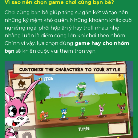
Vì sao nên chọn game chơi cùng bạn bè?
Chơi cùng bạn bè giúp tăng sự gắn kết và tạo nên
những kỷ niệm khó quên. Những khoảnh khắc cười
nghiêng ngả, phối hợp ăn ý hay troll nhau nhẹ
nhàng luôn là điểm cộng lớn khi chơi theo nhóm.
Chính vì vậy, lựa chọn đúng
game hay cho nhóm
bạn
sẽ khiến cuộc vui thêm trọn vẹn.