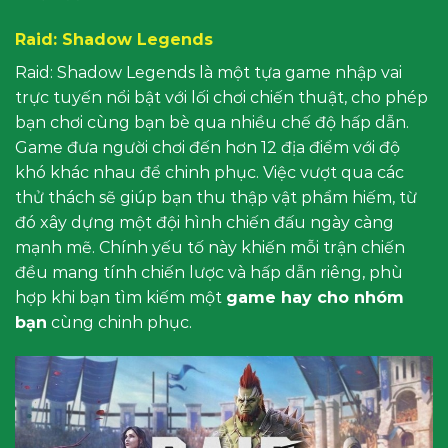
Raid: Shadow Legends
Raid: Shadow Legends là một tựa game nhập vai
trực tuyến nổi bật với lối chơi chiến thuật, cho phép
bạn chơi cùng bạn bè qua nhiều chế độ hấp dẫn.
Game đưa người chơi đến hơn 12 địa điểm với độ
khó khác nhau để chinh phục. Việc vượt qua các
thử thách sẽ giúp bạn thu thập vật phẩm hiếm, từ
đó xây dựng một đội hình chiến đấu ngày càng
mạnh mẽ. Chính yếu tố này khiến mỗi trận chiến
đều mang tính chiến lược và hấp dẫn riêng, phù
hợp khi bạn tìm kiếm một
game hay cho nhóm
bạn
cùng chinh phục.