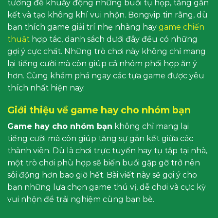
tưởng để khuấy động những buổi tụ họp, tăng gắn
kết và tạo không khí vui nhộn. Bongvip tin rằng, dù
bạn thích game giải trí nhẹ nhàng hay
game chiến
thuật
hợp tác, danh sách dưới đây đều có những
gợi ý cực chất. Những trò chơi này không chỉ mang
lại tiếng cười mà còn giúp cả nhóm phối hợp ăn ý
hơn. Cùng khám phá ngay các tựa game được yêu
thích nhất hiện nay.
Giới thiệu về game hay cho nhóm bạn
Game hay cho nhóm bạn
không chỉ mang lại
tiếng cười mà còn giúp tăng sự gắn kết giữa các
thành viên. Dù là chơi trực tuyến hay tụ tập tại nhà,
một trò chơi phù hợp sẽ biến buổi gặp gỡ trở nên
sôi động hơn bao giờ hết. Bài viết này sẽ gợi ý cho
bạn những lựa chọn game thú vị, dễ chơi và cực kỳ
vui nhộn để trải nghiệm cùng bạn bè.