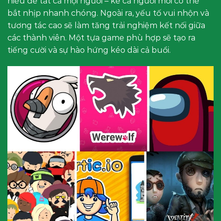
hiểu để tất cả mọi người – kể cả người mới có thể
bắt nhịp nhanh chóng. Ngoài ra, yếu tố vui nhộn và
tương tác cao sẽ làm tăng trải nghiệm kết nối giữa
các thành viên. Một tựa game phù hợp sẽ tạo ra
tiếng cười và sự hào hứng kéo dài cả buổi.