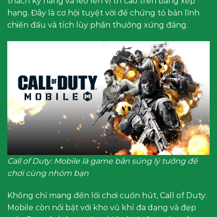
thách kỹ năng và leo lên vị trí cao trên bảng xếp
hạng. Đây là cơ hội tuyệt vời để chứng tỏ bản lĩnh
chiến đấu và tích lũy phần thưởng xứng đáng.
Call of Duty: Mobile là game bắn súng lý tưởng để
chơi cùng nhóm bạn
Không chỉ mang đến lối chơi cuốn hút, Call of Duty:
Mobile còn nổi bật với kho vũ khí đa dạng và đẹp