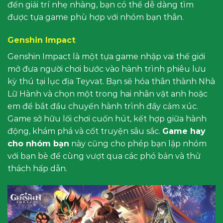
đến giải trí nhẹ nhàng, bạn có thể dễ dàng tìm
được tựa game phù hợp với nhóm bạn thân.
Genshin Impact
Genshin Impact là một tựa game nhập vai thế giới
mở đưa người chơi bước vào hành trình phiêu lưu
kỳ thú tại lục địa Teyvat. Bạn sẽ hóa thân thành Nhà
Lữ Hành và chọn một trong hai nhân vật anh hoặc
em để bắt đầu chuyến hành trình đầy cảm xúc.
Game sở hữu lối chơi cuốn hút, kết hợp giữa hành
động, khám phá và cốt truyện sâu sắc.
Game hay
cho nhóm bạn
này cũng cho phép bạn lập nhóm
với bạn bè để cùng vượt qua các phó bản và thử
thách hấp dẫn.