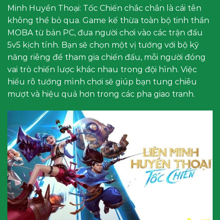
Minh Huyền Thoại: Tốc Chiến chắc chắn là cái tên
không thể bỏ qua. Game kế thừa toàn bộ tinh thần
MOBA từ bản PC, đưa người chơi vào các trận đấu
5v5 kịch tính. Bạn sẽ chọn một vị tướng với bộ kỹ
năng riêng để tham gia chiến đấu, mỗi người đóng
vai trò chiến lược khác nhau trong đội hình. Việc
hiểu rõ tướng mình chơi sẽ giúp bạn tung chiêu
mượt và hiệu quả hơn trong các pha giao tranh.