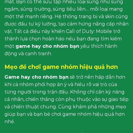
mắt. Bạn có thể sưu tập nhiều loại súng như súng
ngắm, súng trường, súng tiểu liên… mỗi loại mang
một thế mạnh riêng. Hệ thống trang bị và skin cũng
được đầu tư kỹ lưỡng, tạo cảm hứng nâng cấp nhân
vật. Tất cả điều này khiến Call of Duty: Mobile trở
thành lựa chọn hoàn hảo nếu bạn đang tìm kiếm
một
game hay cho nhóm bạn
yêu thích hành
động và cạnh tranh.
Mẹo để chơi game nhóm hiệu quả hơn
Game hay cho nhóm bạn
sẽ trở nên hấp dẫn hơn
khi cả nhóm phối hợp ăn ý và hiểu rõ vai trò của
từng người trong trận đấu. Không chỉ cần kỹ năng
cá nhân, chiến thắng còn phụ thuộc vào sự giao tiếp
và chiến thuật chung. Cùng khám phá những mẹo
giúp bạn và bạn bè chơi game nhóm hiệu quả hơn
nhé.