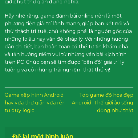
trước những rủi ro tiềm ẩn sẽ giúp bạn có những
giờ phút thư giãn đúng nghĩa.
Hãy nhớ rằng, game đánh bài online nên là một
phương tiện giải trí lành mạnh, giúp bạn kết nối và
thử thách trí tuệ, chứ không phải là nguồn gốc của
những lo âu hay vấn đề pháp lý. Với những hướng
dẫn chi tiết, bạn hoàn toàn có thể tự tin khám phá
và tận hưởng niềm vui từ những ván bài kịch tính
trên PC. Chúc bạn sẽ tìm được “bến đỗ” giải trí lý
tưởng và có những trải nghiệm thật thú vị!
Game xếp hình Android
Top game đồ họa đẹp
hay vừa thư giãn vừa rèn
Android: Thế giới ảo sống
tư duy logic
động như thật