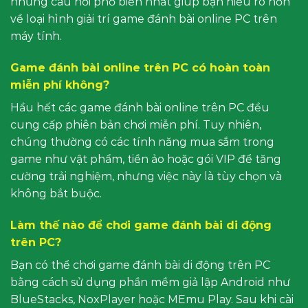
người chơi thường có nhiều thắc mắc. Dưới đây là
những câu hỏi phổ biến nhất giúp bạn hiểu rõ hơn
về loại hình giải trí game đánh bài online PC trên
máy tính.
Game đánh bài online trên PC có hoàn toàn
miễn phí không?
Hầu hết các game đánh bài online trên PC đều
cung cấp phiên bản chơi miễn phí. Tuy nhiên,
chúng thường có các tính năng mua sắm trong
game như vật phẩm, tiền ảo hoặc gói VIP để tăng
cường trải nghiệm, nhưng việc này là tùy chọn và
không bắt buộc.
Làm thế nào để chơi game đánh bài di động
trên PC?
Bạn có thể chơi game đánh bài di động trên PC
bằng cách sử dụng phần mềm giả lập Android như