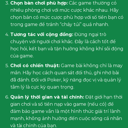
hướng dẫn.
Chọn bàn chơi phù hợp:
Các game thường có
nhiều phòng chơi với mức cược khác nhau. Hãy
chọn bàn có mức cược phù hợp với số tiền bạn có
trong game để tránh “cháy túi” quá nhanh.
Tương tác với cộng đồng:
Đừng ngại trò
chuyện với người chơi khác. Đây là cách tốt để
học hỏi, kết bạn và tận hưởng không khí sôi động
của game.
Chơi có chiến thuật:
Game bài không chỉ là may
mắn. Hãy học cách quan sát đối thủ, ghi nhớ bài
đã đánh. Đối với Poker, kỹ năng đọc vị và quản lý
tâm lý là cực kỳ quan trọng.
Quản lý thời gian và tài chính:
Đặt giới hạn thời
gian chơi và số tiền nạp vào game (nếu có) để
đảm bảo game vẫn là một hình thức giải trí lành