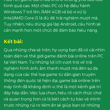
online là gì?
Hầu hết game đánh bài online không yêu cầu cấu
hình quá cao. Một chiếc PC có hệ điều hành
Windows 7 trở lên, RAM 4GB và bộ vi xử lý
Intel/AMD Core i3 là đủ để trải nghiệm mượt mà.
Tuy nhiên, nếu dùng giả lập Android, cấu hình sẽ
cần mạnh hơn một chút để đảm bảo hiệu năng.
Kết bài:
Qua những chia sẻ trên, hy vọng bạn đã có cái nhìn
toàn diện về thế giới game đánh bài online trên PC
tại Việt Nam. Từ những lợi ích vượt trội về trải
nghiệm hình ảnh, âm thanh mượt mà đến sự đa
dạng của các thể loại game từ dân gian truyền
thống đến quốc tế hiện đại, game bài online trên
máy tính đã khẳng định vị thế là một kênh giải trí
đầy hấp dẫn. Việc lựa chọn, hiểu rõ cách thức chơi
và quan trọng hơn cả là biết cách tự bảo vệ mình