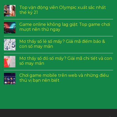
BÀI VIẾT MỚI
Top vận động viên Olympic xuất sắc nhất
thế kỷ 21
Game online không lag giật: Top game chơi
mượt nên thử ngay
Mơ thấy số lẻ số mấy? Giải mã điềm báo &
con số may mắn
Mơ thấy sổ đỏ số mấy? Giải mã chi tiết và con
số may mắn
Chơi game mobile trên web và những điều
thú vị bạn nên biết