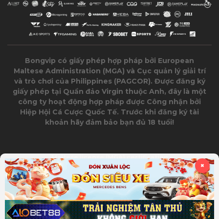
Bongvip có giấy phép hợp pháp bởi European
Maltese Administration (MGA) và Cục quản lý giải trí
và trò chơi của Philippines (PAGCOR). Được đăng ký
giấy phép tại Quần đảo Virgin thuộc Anh, đây là một
công ty hoạt động hợp pháp được Công nhận bởi
Hiệp Hội Cá Cược Quốc Tế. Trước khi đăng ký tài
khoản hãy đảm bảo bạn đủ 18 tuổi!
✖
Maltese license (MGA) certification
British Virgin Islands (BVI) certification
The Philippines (PAGCOR) license