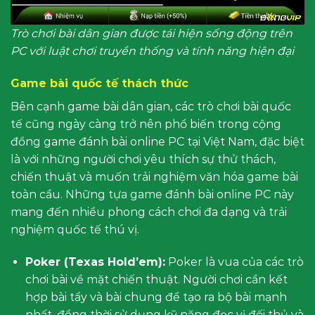
Trò chơi bài dân gian được tái hiện sống động trên
PC với luật chơi truyền thống và tính năng hiện đại
Game bài quốc tế thách thức
Bên cạnh game bài dân gian, các trò chơi bài quốc
tế cũng ngày càng trở nên phổ biến trong cộng
đồng game đánh bài online PC tại Việt Nam, đặc biệt
là với những người chơi yêu thích sự thử thách,
chiến thuật và muốn trải nghiệm văn hóa game bài
toàn cầu. Những tựa game đánh bài online PC này
mang đến nhiều phong cách chơi đa dạng và trải
nghiệm quốc tế thú vị.
Poker (Texas Hold’em):
Poker là vua của các trò
chơi bài về mặt chiến thuật. Người chơi cần kết
hợp bài tẩy và bài chung để tạo ra bộ bài mạnh
nhất, đồng thời sử dụng kỹ năng đọc vị đối thủ và