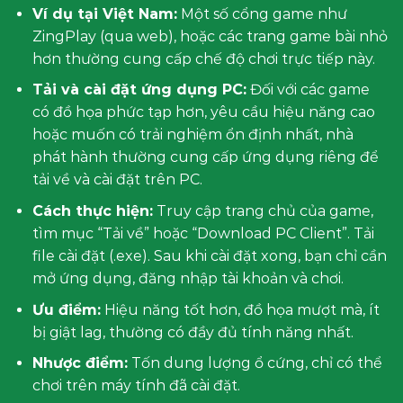
Ví dụ tại Việt Nam:
Một số cổng game như
ZingPlay (qua web), hoặc các trang game bài nhỏ
hơn thường cung cấp chế độ chơi trực tiếp này.
Tải và cài đặt ứng dụng PC:
Đối với các game
có đồ họa phức tạp hơn, yêu cầu hiệu năng cao
hoặc muốn có trải nghiệm ổn định nhất, nhà
phát hành thường cung cấp ứng dụng riêng để
tải về và cài đặt trên PC.
Cách thực hiện:
Truy cập trang chủ của game,
tìm mục “Tải về” hoặc “Download PC Client”. Tải
file cài đặt (.exe). Sau khi cài đặt xong, bạn chỉ cần
mở ứng dụng, đăng nhập tài khoản và chơi.
Ưu điểm:
Hiệu năng tốt hơn, đồ họa mượt mà, ít
bị giật lag, thường có đầy đủ tính năng nhất.
Nhược điểm:
Tốn dung lượng ổ cứng, chỉ có thể
chơi trên máy tính đã cài đặt.