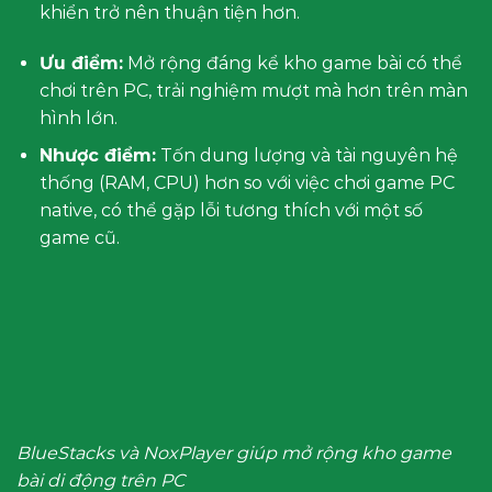
khiển trở nên thuận tiện hơn.
Ưu điểm:
Mở rộng đáng kể kho game bài có thể
chơi trên PC, trải nghiệm mượt mà hơn trên màn
hình lớn.
Nhược điểm:
Tốn dung lượng và tài nguyên hệ
thống (RAM, CPU) hơn so với việc chơi game PC
native, có thể gặp lỗi tương thích với một số
game cũ.