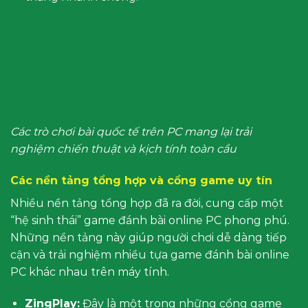
Các trò chơi bài quốc tế trên PC mang lại trải
nghiệm chiến thuật và kịch tính toàn cầu
Các nền tảng tổng hợp và cổng game uy tín
Nhiều nền tảng tổng hợp đã ra đời, cung cấp một
“hệ sinh thái” game đánh bài online PC phong phú.
Những nền tảng này giúp người chơi dễ dàng tiếp
cận và trải nghiệm nhiều tựa game đánh bài online
PC khác nhau trên máy tính.
ZingPlay:
Đây là một trong những cổng game