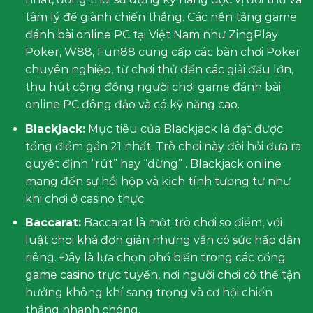
tâm lý để giành chiến thắng. Các nền tảng game
đánh bài online PC tại Việt Nam như ZingPlay
Poker, W88, Fun88 cung cấp các bàn chơi Poker
chuyên nghiệp, từ chơi thử đến các giải đấu lớn,
thu hút cộng đồng người chơi game đánh bài
online PC đông đảo và có kỹ năng cao.
Blackjack:
Mục tiêu của Blackjack là đạt được
tổng điểm gần 21 nhất. Trò chơi này đòi hỏi đưa ra
quyết định “rút” hay “dừng” . Blackjack online
mang đến sự hồi hộp và kịch tính tương tự như
khi chơi ở casino thực.
Baccarat:
Baccarat là một trò chơi so điểm, với
luật chơi khá đơn giản nhưng vẫn có sức hấp dẫn
riêng. Đây là lựa chọn phổ biến trong các cổng
game casino trực tuyến, nơi người chơi có thể tận
hưởng không khí sang trọng và cơ hội chiến
thắng nhanh chóng.