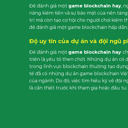
Để đánh giá một
game blockchain hay
, 
năng kiếm tiền và sự bảo mật của nền tảng.
trí mà còn tạo cơ hội cho người chơi kiếm t
để đánh giá một game blockchain hấp dẫn.
Độ uy tín của dự án và đội ngũ p
​Để đánh giá một
game blockchain hay
ch
triển là yếu tố then chốt. Những dự án có
trong lĩnh vực blockchain thường tạo dựng 
tế đã có những dự án game blockchain Việt
của ngành. Do đó, việc tìm hiểu kỹ về đội n
là cần thiết trước khi tham gia hoặc đầu tư.​