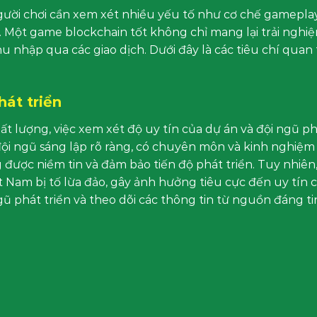
người chơi cần xem xét nhiều yếu tố như cơ chế gameplay
 Một game blockchain tốt không chỉ mang lại trải nghiệ
hu nhập qua các giao dịch. Dưới đây là các tiêu chí quan
hát triển
ất lượng, việc xem xét độ uy tín của dự án và đội ngũ p
 đội ngũ sáng lập rõ ràng, có chuyên môn và kinh nghiệm
được niềm tin và đảm bảo tiến độ phát triển. Tuy nhiên
 Nam bị tố lừa đảo, gây ảnh hưởng tiêu cực đến uy tín
gũ phát triển và theo dõi các thông tin từ nguồn đáng ti