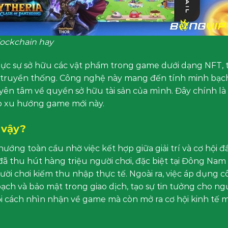
blockchain hay
thực sự sở hữu các vật phẩm trong game dưới dạng NFT, 
hơi truyền thống. Công nghệ này mang đến tính minh bạc
 yên tâm về quyền sở hữu tài sản của mình. Đây chính là 
o xu hướng game mới này.
 vậy?
ướng toàn cầu nhờ việc kết hợp giữa giải trí và cơ hội đ
đã thu hút hàng triệu người chơi, đặc biệt tại Đông Nam 
ời chơi kiếm thu nhập thực tế. Ngoài ra, việc áp dụng 
ch và bảo mật trong giao dịch, tạo sự tin tưởng cho ng
ổi cách nhìn nhận về game mà còn mở ra cơ hội kinh tế m