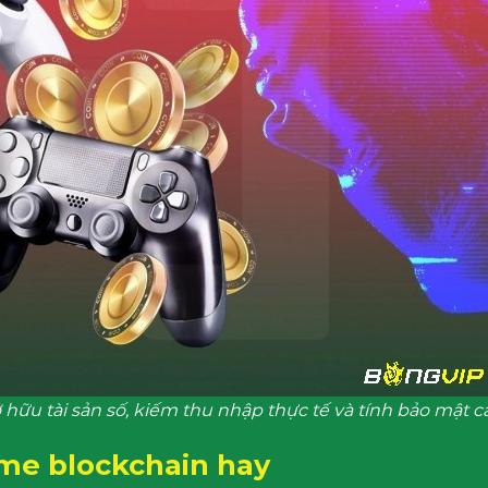
 hữu tài sản số, kiếm thu nhập thực tế và tính bảo mật c
ame blockchain hay