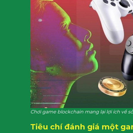
Chơi game blockchain mang lại lợi ích về sở
Tiêu chí đánh giá một g