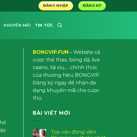
ĐĂNG NHẬP
ĐĂNG KÝ
KHUYẾN MÃI
TIN TỨC
BONGVIP.FUN
– Website cá
cược thể thao, bóng đá, live
casino, tài xỉu,… chính thức
của thương hiệu BONGVIP.
Đăng ký ngay để nhận đa
dạng khuyến mãi cho cược
thủ.
BÀI VIẾT MỚI
nhờ
bảo
Top vận động viên