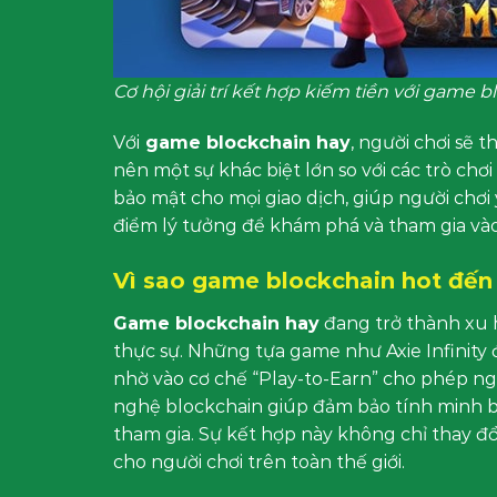
Cơ hội giải trí kết hợp kiếm tiền với game 
Với
game blockchain hay
, người chơi sẽ 
nên một sự khác biệt lớn so với các trò c
bảo mật cho mọi giao dịch, giúp người chơi
điểm lý tưởng để khám phá và tham gia và
Vì sao game blockchain hot đến
Game blockchain hay
đang trở thành xu h
thực sự. Những tựa game như Axie Infinity 
nhờ vào cơ chế “Play-to-Earn” cho phép ngư
nghệ blockchain giúp đảm bảo tính minh bạ
tham gia. Sự kết hợp này không chỉ thay đ
cho người chơi trên toàn thế giới.