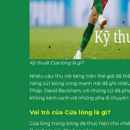
Kỹ thuật Cứa lóng là gì?
Nhiều cầu thủ nổi tiếng trên thế giới đã th
năng sút bóng cong mạnh mẽ đã ghi nhiều 
Pháp. David Beckham, với những cú đá phạ
không kém cạnh với những pha di chuyển C
Vai trò của Cứa lóng là gì?
Cứa lòng trong bóng đá thực hiện cho nhiề