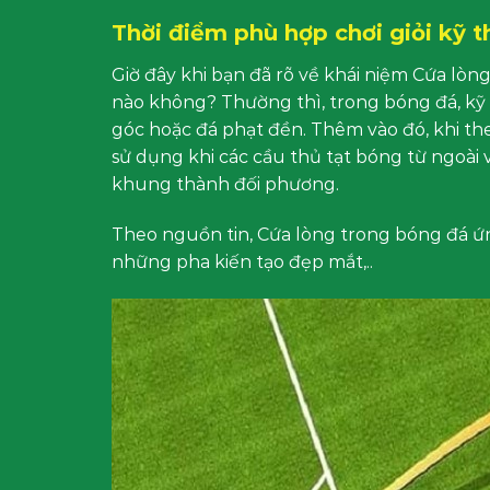
Thời điểm phù hợp chơi giỏi kỹ t
Giờ đây khi bạn đã rõ về khái niệm Cứa lòn
nào không? Thường thì, trong bóng đá, kỹ
góc hoặc đá phạt đền. Thêm vào đó, khi th
sử dụng khi các cầu thủ tạt bóng từ ngoài
khung thành đối phương.
Theo nguồn tin, Cứa lòng trong bóng đá 
những pha kiến tạo đẹp mắt,..