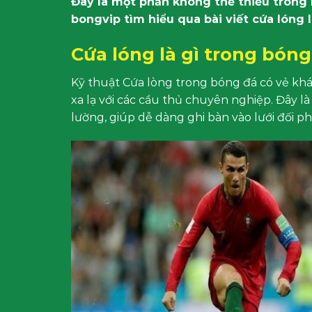
Đây là một phần không thể thiếu trong 
bongvip tìm hiểu qua bài viết cứa lóng l
Cứa lóng là gì trong bóng
Kỹ thuật Cứa lòng trong bóng đá có vẻ k
xa lạ với các cầu thủ chuyên nghiệp. Đây l
lường, giúp dễ dàng ghi bàn vào lưới đối p