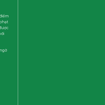
 điểm
 phạt
 được
với
 ngờ