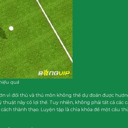
hiệu quả
 lớn vì đối thủ và thủ môn không thể dự đoán được hướn
 thuật này có lợi thế. Tuy nhiên, không phải tất cả các 
 cách thành thạo. Luyện tập là chìa khóa để một cầu th