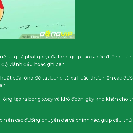
huống quả phạt góc, cứa lòng giúp tạo ra các đường né
 đội đánh đầu hoặc ghi bàn.
thuật cứa lòng để tạt bóng từ xa hoặc thực hiện các đư
àn.
lòng tạo ra bóng xoáy và khó đoán, gây khó khăn cho t
 hiện các đường chuyền dài và chính xác, giúp cầu thủ