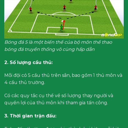
Bóng đá 5 là một biến thể của bộ môn thể thao
bóng đá truyền thống vô cùng hấp dẫn
2. Số lượng cầu thủ:
Mỗi đội có 5 cầu thủ trên sân, bao gồm 1 thủ môn và
4 cầu thủ trường.
Có các quy tắc cụ thể về số lượng thay người và
quyền lợi của thủ môn khi tham gia tấn công.
3. Thời gian trận đấu: