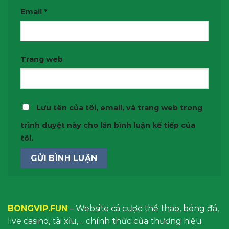
Email
*
Trang web
Lưu tên của tôi, email, và trang web trong
trình duyệt này cho lần bình luận kế tiếp của
tôi.
BONGVIP.FUN
– Website cá cược thể thao, bóng đá,
live casino, tài xỉu,… chính thức của thương hiệu