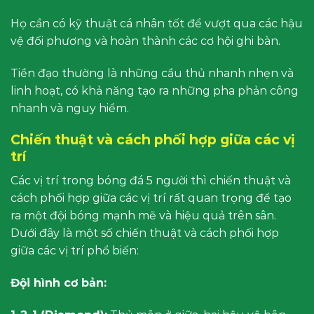
Họ cần có kỹ thuật cá nhân tốt để vượt qua các hậu
vệ đối phương và hoàn thành các cơ hội ghi bàn.
Tiền đạo thường là những cầu thủ nhanh nhẹn và
linh hoạt, có khả năng tạo ra những pha phản công
nhanh và nguy hiểm.
Chiến thuật và cách phối hợp giữa các vị
trí
Các vị trí trong bóng đá 5 người thì chiến thuật và
cách phối hợp giữa các vị trí rất quan trọng để tạo
ra một đội bóng mạnh mẽ và hiệu quả trên sân.
Dưới đây là một số chiến thuật và cách phối hợp
giữa các vị trí phổ biến:
Đội hình cơ bản: