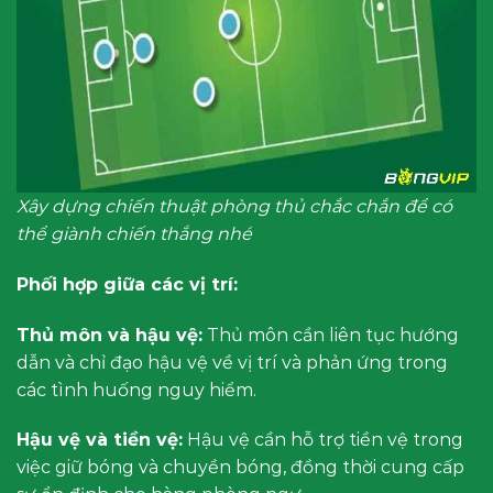
Xây dựng chiến thuật phòng thủ chắc chắn để có
thể giành chiến thắng nhé
Phối hợp giữa các vị trí:
Thủ môn và hậu vệ:
Thủ môn cần liên tục hướng
dẫn và chỉ đạo hậu vệ về vị trí và phản ứng trong
các tình huống nguy hiểm.
Hậu vệ và tiền vệ:
Hậu vệ cần hỗ trợ tiền vệ trong
việc giữ bóng và chuyền bóng, đồng thời cung cấp