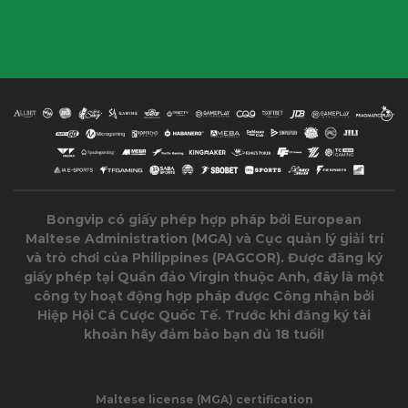
Bongvip có giấy phép hợp pháp bởi European
Maltese Administration (MGA) và Cục quản lý giải trí
và trò chơi của Philippines (PAGCOR). Được đăng ký
giấy phép tại Quần đảo Virgin thuộc Anh, đây là một
công ty hoạt động hợp pháp được Công nhận bởi
Hiệp Hội Cá Cược Quốc Tế. Trước khi đăng ký tài
khoản hãy đảm bảo bạn đủ 18 tuổi!
Maltese license (MGA) certification