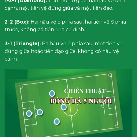
1-2-1 (Diamond):
Thủ môn ở giữa, hai hậu vệ bên
cạnh, một tiền vệ đứng giữa và một tiền đạo.
2-2 (Box):
Hai hậu vệ ở phía sau, hai tiền vệ ở phía
trước, không có tiền đạo cố định.
3-1 (Triangle):
Ba hậu vệ ở phía sau, một tiền vệ
đứng giữa hoặc tiền đạo giữa, không có hậu vệ
cánh.