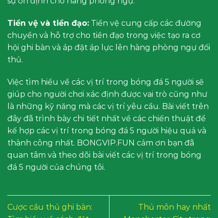
sự ổn định cho hàng phòng ngự.
Tiền vệ và tiền đạo:
Tiền vệ cung cấp các đường
chuyền và hỗ trợ cho tiền đạo trong việc tạo ra cơ
hội ghi bàn và áp đặt áp lực lên hàng phòng ngự đối
thủ.
Việc tìm hiểu về các vị trí trong bóng đá 5 người sẽ
giúp cho người chơi xác định được vai trò cũng như
là những kỹ năng mà các vị trí yêu cầu. Bài viết trên
đây đã trình bày chi tiết nhất về các chiến thuật để
kế hợp các vị trí trong bóng đá 5 người hiệu quả và
thành công nhất. BONGVIP.FUN cảm ơn bạn đã
quan tâm và theo dõi bài viết các vị trí trong bóng
đá 5 người của chúng tôi.
Cược cầu thủ ghi bàn:
Thủ môn hay nhất