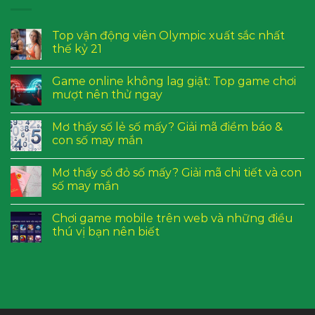
Top vận động viên Olympic xuất sắc nhất
thế kỷ 21
Game online không lag giật: Top game chơi
mượt nên thử ngay
Mơ thấy số lẻ số mấy? Giải mã điềm báo &
con số may mắn
Mơ thấy sổ đỏ số mấy? Giải mã chi tiết và con
số may mắn
Chơi game mobile trên web và những điều
thú vị bạn nên biết