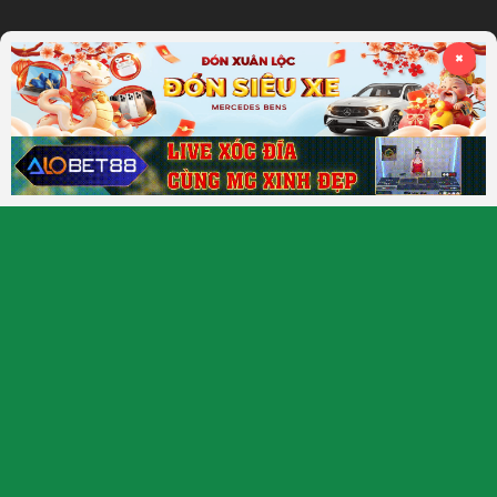
✖
Về chúng tôi
Đăng ký Bongvip
Chính sách bảo mật
Đăng nhập Bongvip
Điều khoản và điều
kiện