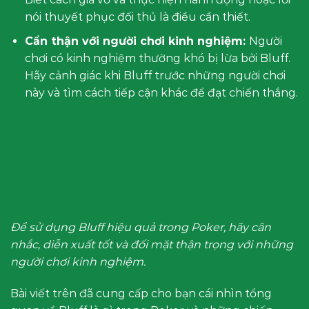
nói thuyết phục đối thủ là điều cần thiết.
Cẩn thận với người chơi kinh nghiệm:
Người
chơi có kinh nghiệm thường khó bị lừa bởi Bluff.
Hãy cảnh giác khi Bluff trước những người chơi
này và tìm cách tiếp cận khác để đạt chiến thắng.
Để sử dụng Bluff hiệu quả trong Poker, hãy cân
nhắc, diễn xuất tốt và đối mặt thận trọng với những
người chơi kinh nghiệm.
Bài viết trên đã cung cấp cho bạn cái nhìn tổng