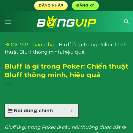
Skip
ĐĂNG NHẬP
ĐĂNG KÝ
to
content
BONGVIP
-
Game bài
-
Bluff là gì trong Poker: Chiến
thuật Bluff thông minh, hiệu quả
Bluff là gì trong Poker: Chiến thuật
Bluff thông minh, hiệu quả
Nội dung chính
Bluff là gì trong Poker là câu hỏi thường được đặt ra