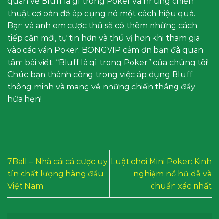
quan về Bluff là gì trong Poker và những chiến
thuật cơ bản để áp dụng nó một cách hiệu quả.
Bạn và anh em cược thủ sẽ có thêm những cách
tiếp cận mới, tự tin hơn và thú vị hơn khi tham gia
vào các ván Poker. BONGVIP cảm ơn bạn đã quan
tâm bài viết: “Bluff là gì trong Poker” của chúng tôi!
Chúc bạn thành công trong việc áp dụng Bluff
thông minh và mang về những chiến thắng đầy
hứa hẹn!
7Ball – Nhà cái cá cược uy
Luật chơi Mini Poker: Kinh
tín chất lượng hàng đầu
nghiệm nổ hũ dễ và
Việt Nam
chuẩn xác nhất