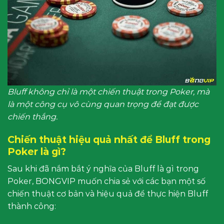
Bluff không chỉ là một chiến thuật trong Poker, mà
là một công cụ vô cùng quan trọng để đạt được
chiến thắng.
Chiến thuật hiệu quả nhất để Bluff trong
Poker là gì?
Sau khi đã nắm bắt ý nghĩa của Bluff là gì trong
Poker, BONGVIP muốn chia sẻ với các bạn một số
chiến thuật cơ bản và hiệu quả để thực hiện Bluff
thành công: