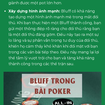
giành được một pot lớn hơn.
Xây dựng hình ảnh mạnh:
Bluff có khả năng
tạo dựng một hình ảnh mạnh mẽ trong mắt đối
thủ. Khi bạn thực hiện một Bluff thành công, bạn
gửi một thông điệp rõ ràng cho đối thủ rằng bạn
là một đối thủ đáng gờm. Điều này tạo ra một sự
lo lắng và sự phân vân trong tư duy của đối thủ,
khiến họ cảm thấy khó khăn khi đối mặt với bạn
trong các ván bài tiếp theo. Điều này mang lại lợi
thế tâm lý vượt trội cho bạn và tăng khả năng
thành công trong các thế trận sau.